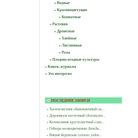
» Водные
» Красивоцветущие
» Комнатные
» Растения
» Древесные
» Хвойные
» Лиственные
» Розы
» Плодово-ягодные культуры
» Книги, журналы
» Это интересно
ПОСЛЕДНИЕ ЗАПИСИ
» Тысячелистник обыкновенный (ac...
» Дороникум восточный (doronicum...
» Колокольчик круглолистный (cam...
» Гейхера мелкоцветковая (heuche...
» Вишня йедонская (cerasus yedoe...