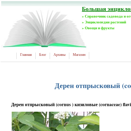
Большая энциклоп
» Справочник садовода и о
» Энциклопедия растений
» Овощи и фрукты
Главная
Блог
Архивы
Магазин
Дерен отпрысковый (cor
Дерен отпрысковый (cornus ) кизиловые (cornaceae) flav