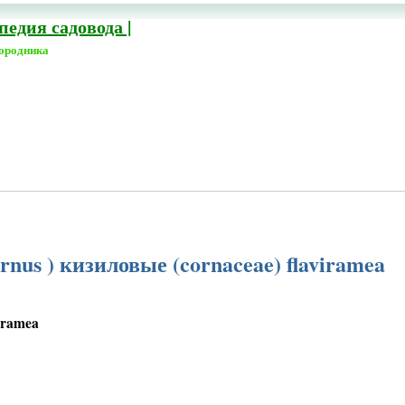
едия садовода |
городника
nus ) кизиловые (cornaceae) flaviramea
iramea