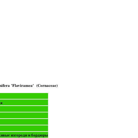
nifera 'Flaviramea' (Cornaceae)
ая
Живые изгороди и бордюры