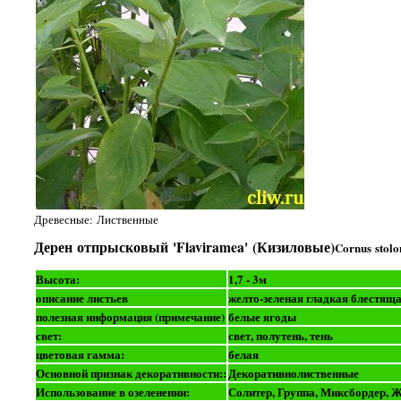
Древесные: Лиственные
Дерен отпрысковый 'Flaviramea' (Кизиловые)
Cornus stolo
Высота:
1,7 - 3м
описание листьев
желто-зеленая гладкая блестящ
полезная информация (примечание)
белые ягоды
свет:
свет, полутень, тень
цветовая гамма:
белая
Основной признак декоративности::
Декоративнолиственные
Использование в озеленении:
Солитер, Группа, Миксбордер, 