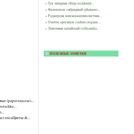
» Туя западная (thuja occidental...
» Фаленопсис гибридный (phalaeno...
» Роджерсия конскокаштанолистная...
» Очиток ореганум (sedum oreganu...
» Лимонник китайский (schisandra...
ПОЛЕЗНЫЕ ЗАМЕТКИ
е (papaveraceae)...
otschke...
...
e) ericaЦветы:&...