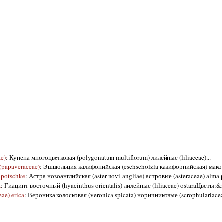
e)
: Купена многоцветковая (polygonatum multiflorum) лилейные (liliaceae)...
papaveraceae)
: Эшшольция калифонийская (eschscholzia калифорнийская) маковы
 potschke
: Астра новоанглийская (aster novi-angliae) астровые (asteraceae) alma p
a
: Гиацинт восточный (hyacinthus orientalis) лилейные (liliaceae) ostaraЦветы:&n
ae) erica
: Вероника колосковая (veronica spicata) норичниковые (scrophulariacea