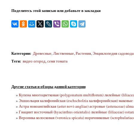
Поделитесь этой записью или добавьте в закладки
Категории
:
Древесные
,
Лиственные
,
Растения
,
Энциклопедия садовода
Теги
:
видео огород
,
семя томата
Другие статьи и обзоры данной категории
»
Купена многоцветковая (polygonatum multiflorum) лилейные (liliacea
»
Эшшольция калифонийская (eschscholzia калифорнийская) маковые (
»
Астра новоанглийская (aster novi-angliae) астровые (asteraceae) alma
»
Гиацинт восточный (hyacinthus orientalis) лилейные (liliaceae) ostar
»
Вероника колосковая (veronica spicata) норичниковые (scrophulariace