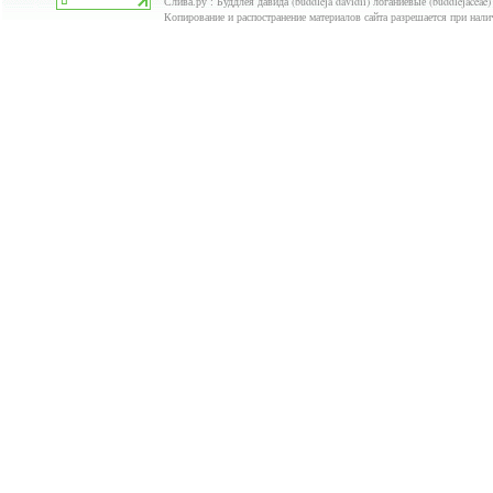
Слива.ру : Буддлея давида (buddleja davidii) логаниевые (buddlejaceae
Копирование и распостранение материалов сайта разрешается при нали