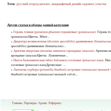
Теги
:
русский огород каталог
,
ландшафтный дизайн садового участка
Другие статьи и обзоры данной категории
»
Герань темная (geranium phaeum) гераниевые (geraniaceae)
: Герань т
(geraniaceae)Цветы: Мног...
»
Дицентра великолепная (dicentra spectabilis) дымянковые (fumariaceae
spectabilis) дымянковые (fumariaceae)...
»
Аризема амурская (arisaema amurense) ароидные (araceae)
: Аризема а
ароидные (araceae)Цветы: Луковичные...
»
Пихта бальзамическая (abies balsamea) сосновые (pinaceae) nana
: Пих
сосновые (pinaceae) nanaДревесные: ...
»
Лапчатка турбера (potentilla thurberii) астровые (asteraceae) monarch 
thurberii) астровые (asteraceae) monarch velvet...
Главная
Партнеры
Архив
Рефераты
|
|
|
|