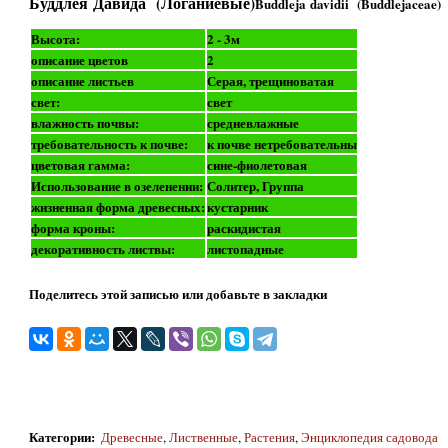
Буддлея Давида (Логаниевые)
Buddleja davidii (Buddlejaceae)
Высота:
2 - 3м
описание цветов
2
описание листьев
Серая, трещиноватая
свет:
свет
влажность почвы:
средневлажные
требовательность к почве:
к почве нетребовательны
цветовая гамма:
сине-фиолетовая
Использование в озеленении:
Солитер, Группа
жизненная форма древесных:
кустарник
форма кроны:
раскидистая
декоративность листвы:
листопадные
Поделитесь этой записью или добавьте в закладки
Категории
:
Древесные
,
Лиственные
,
Растения
,
Энциклопедия садовода