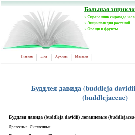
Большая энциклоп
» Справочник садовода и о
» Энциклопедия растений
» Овощи и фрукты
Главная
Блог
Архивы
Магазин
Буддлея давида (buddleja david
(buddlejaceae)
Буддлея давида (buddleja davidii) логаниевые (buddlejacea
Древесные: Лиственные