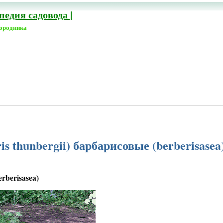
едия садовода |
городника
s thunbergii) барбарисовые (berberisasea
rberisasea)