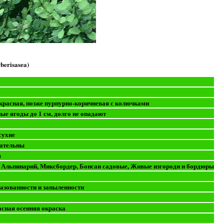
berisasea)
красная, позже пурпурно-коричневая с колючками
ые ягоды до 1 см, долго не опадают
сухие
вательны
я
, Альпинарий, Миксбордер, Бонсаи садовые, Живые изгороди и бордюры
газованности и запыленности
асная осенняя окраска