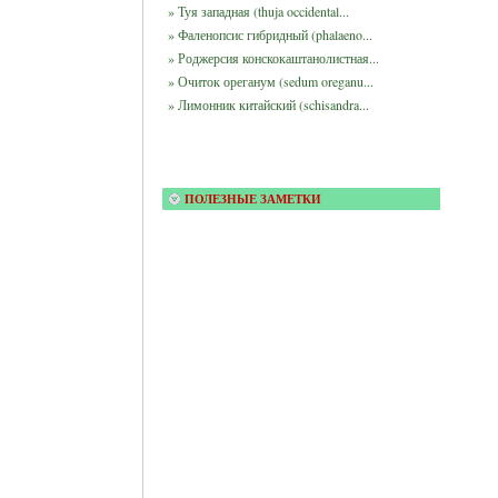
» Туя западная (thuja occidental...
» Фаленопсис гибридный (phalaeno...
» Роджерсия конскокаштанолистная...
» Очиток ореганум (sedum oreganu...
» Лимонник китайский (schisandra...
ПОЛЕЗНЫЕ ЗАМЕТКИ