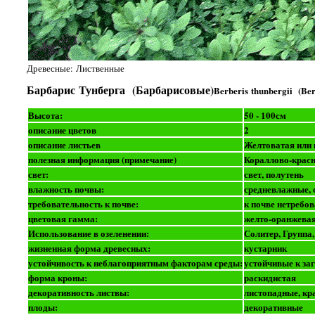
Древесные: Лиственные
Барбарис Тунберга (Барбарисовые)
Berberis thunbergii (Ber
Высота:
50 - 100см
описание цветов
2
описание листьев
Желтоватая или 
полезная информация (примечание)
Кораллово-красн
свет:
свет, полутень
влажность почвы:
средневлажные, 
требовательность к почве:
к почве нетребо
цветовая гамма:
желто-оранжева
Использование в озеленении:
Солитер, Группа
жизненная форма древесных:
кустарник
устойчивость к неблагоприятным факторам среды:
устойчивые к за
форма кроны:
раскидистая
декоративность листвы:
листопадные, кр
плоды:
декоративные