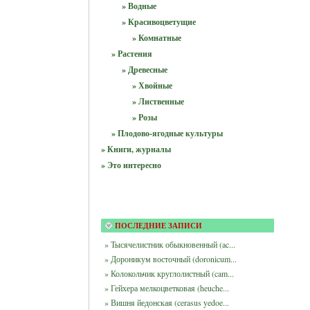
» Водные
» Красивоцветущие
» Комнатные
» Растения
» Древесные
» Хвойные
» Лиственные
» Розы
» Плодово-ягодные культуры
» Книги, журналы
» Это интересно
ПОСЛЕДНИЕ ЗАПИСИ
» Тысячелистник обыкновенный (ac...
» Дороникум восточный (doronicum...
» Колокольчик круглолистный (cam...
» Гейхера мелкоцветковая (heuche...
» Вишня йедонская (cerasus yedoe...