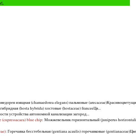
е!,
амедорея изящная (chamaedorea elegans) пальмовые (arecaceae)Красивоцветущие
 гибридная (hosta hybrida) хостовые (hostaceae) franceeЦв...
мости устройства автономной канализации загород...
(cupressacaea) blue chip
: Можжевельник горизонтальный (juniperus horizontal
eae)
: Горечавка бесстебельная (gentiana acaulis) горечавковые (gentianaceae)Цве