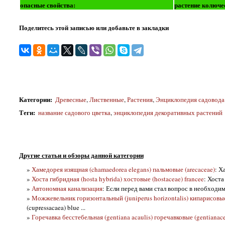
опасные свойства:
растение колюче
Поделитесь этой записью или добавьте в закладки
Категории
:
Древесные
,
Лиственные
,
Растения
,
Энциклопедия садовода
Теги
:
название садового цветка
,
энциклопедия декоративных растений
Другие статьи и обзоры данной категории
»
Хамедорея изящная (chamaedorea elegans) пальмовые (arecaceae)
: Х
»
Хоста гибридная (hosta hybrida) хостовые (hostaceae) francee
: Хоста
»
Автономная канализация
: Если перед вами стал вопрос в необходи
»
Можжевельник горизонтальный (juniperus horizontalis) кипарисовые 
(cupressacaea) blue ...
»
Горечавка бесстебельная (gentiana acaulis) горечавковые (gentianac