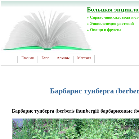
Большая энциклоп
» Справочник садовода и о
» Энциклопедия растений
» Овощи и фрукты
Главная
Блог
Архивы
Магазин
Барбарис тунберга (berberi
Барбарис тунберга (berberis thunbergii) барбарисовые (be