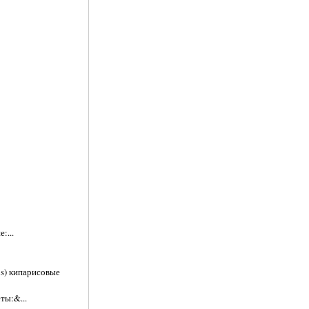
:...
is) кипарисовые
ты:&...