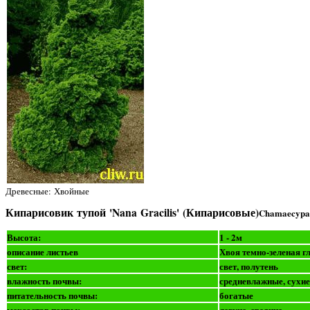
Древесные: Хвойные
Кипарисовик тупой 'Nana Gracilis' (Кипарисовые)
Chamaecypar
Высота:
1 - 2м
описание листьев
Хвоя темно-зеленая г
свет:
свет, полутень
влажность почвы:
средневлажные, сухие
питательность почвы:
богатые
мехсостав почвы:
легкие, средние