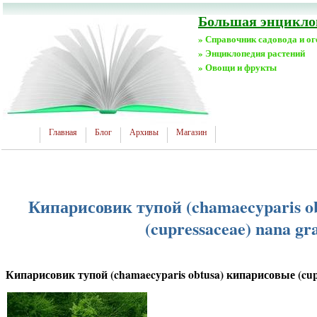
Большая энциклоп
» Справочник садовода и о
» Энциклопедия растений
» Овощи и фрукты
Главная
Блог
Архивы
Магазин
Кипарисовик тупой (chamaecyparis o
(cupressaceae) nana gra
Кипарисовик тупой (chamaecyparis obtusa) кипарисовые (cupre