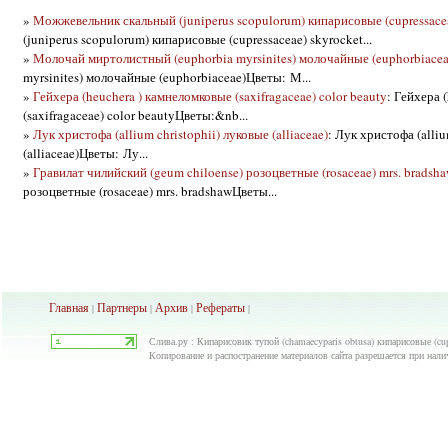
»
Можжевельник скальный (juniperus scopulorum) кипарисовые (cupressacea
(juniperus scopulorum) кипарисовые (cupressaceae) skyrocket...
»
Молочай миртолистный (euphorbia myrsinites) молочайные (euphorbiacea
myrsinites) молочайные (euphorbiaceae)Цветы: М...
»
Гейхера (heuchera ) камнеломковые (saxifragaceae) color beauty
: Гейхера 
(saxifragaceae) color beautyЦветы:&nb...
»
Лук христофа (allium christophii) луковые (alliaceae)
: Лук христофа (alliu
(alliaceae)Цветы: Лу...
»
Гравилат чилийский (geum chiloense) розоцветные (rosaceae) mrs. bradsh
розоцветные (rosaceae) mrs. bradshawЦветы...
Главная
Партнеры
Архив
Рефераты
|
|
|
|
Слива.ру : Кипарисовик тупой (chamaecyparis obtusa) кипарисовые (cupr
Копирование и распостранение материалов сайта разрешается при нали