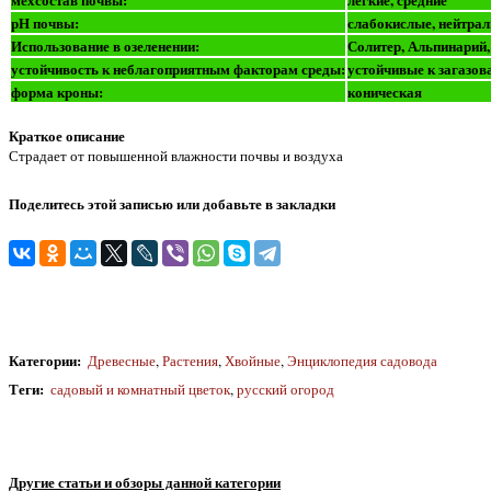
рН почвы:
слабокислые, нейтра
Использование в озеленении:
Солитер, Альпинарий
устойчивость к неблагоприятным факторам среды:
устойчивые к загазов
форма кроны:
коническая
Краткое описание
Страдает от повышенной влажности почвы и воздуха
Поделитесь этой записью или добавьте в закладки
Категории
:
Древесные
,
Растения
,
Хвойные
,
Энциклопедия садовода
Теги
:
садовый и комнатный цветок
,
русский огород
Другие статьи и обзоры данной категории