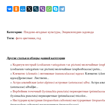
Категории
:
Плодово-ягодные культуры
,
Энциклопедия садовода
Теги
:
фото цветники
,
год
Другие статьи и обзоры данной категории
»
Кодиеум пестрый (codiaeum variegatum var. pictum) молочайные (euph
(codiaeum variegatum var. pictum) молочайные (euphorbiaceae) petra...
»
Клематис (clematis ) лютиковые (ranunculaceae) идеал
: Клематис (clem
идеалДревесные: Лиственн...
»
Астра альпийская (aster alpinus) астровые (asteraceae) alba
: Астра аль
(asteraceae) albaЦве...
»
Вербейник точечный (lysimachia punctata) первоцветные (primulaceae)
(lysimachia punctata) первоцветные (primulaceae) tricolor...
»
Настурция культурная (tropaeolum cultorum) настурциевые (tropaeola
(tropaeolum cultorum) настурциевые (tropaeolaceae)...