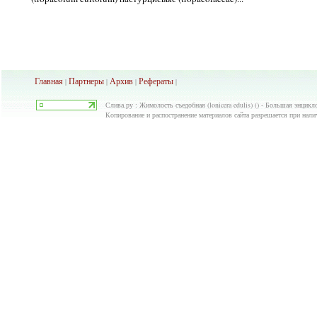
Главная
Партнеры
Архив
Рефераты
|
|
|
|
Слива.ру : Жимолость съедобная (lonicera edulis) () - Большая энцикл
Копирование и распостранение материалов сайта разрешается при нали