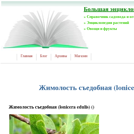
Большая энциклоп
» Справочник садовода и о
» Энциклопедия растений
» Овощи и фрукты
Главная
Блог
Архивы
Магазин
Жимолость съедобная (lonicera
Жимолость съедобная (lonicera edulis) ()