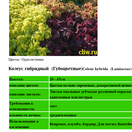
Цветы: Однолетники
Колеус гибридный (Губоцветные)
Сoleus hybrida (Lamiaceae)
Высота:
20 - 45см
описание цветов:
Цветки мелкие сиреневые, декоративной ценно
Листья овальные зубчатые различной окраски 
описание листьев:
однотонные или пестрые
Требования к
свет
освещенности:
влажность почвы:
средневлажные
Использование в
Ковровое, клумба, бордюр, Для могил, Контей
озеленении: