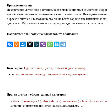
Краткое описание
Декоративно-литвенное растение, часто можно видеть в комнатном и ора
время стало широко использоваться в открытом грунте. Выведены много
окраской листьев и высотой куста. Чаще всего карликовые компактные 
цветниках. Размнжают семенами через рассаду посевом в марте-апреле, и
Поделитесь этой записью или добавьте в закладки
Категории
:
Однолетники
,
Цветы
,
Энциклопедия садовода
Теги
:
интенсивное садоводство
,
цветущие садовые цветы
Другие статьи и обзоры данной категории
»
Флокс шиловидный (phlox subulata) синюховые (polemoniaceae) sams
subulata) синюховые (polemoniaceae) samsonЦветы:...