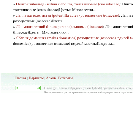
»
Очиток зибольда (sedum sieboldii) толстянковые (crassulaceae)
: Очито
толстянковые (crassulaceae)Цветы: Многолетни...
»
Лапчатка золотистая (potentilla aurea) розоцветные (rosaceae)
: Лапчат
розоцветные (rosaceae)Цветы:...
»
Лён многолетний (linum perenne) льновые (linaceae)
: Лён многолетний
(linaceae)Цветы: Многолетники...
»
Яблоня домашняя (malus domestica) розоцветные (rosaceae) юдилей 
domestica) розоцветные (rosaceae) юдилей москвыПлодовы...
Главная
Партнеры
Архив
Рефераты
|
|
|
|
Слива.ру : Колеус гибридный (сoleus hybrida) губоцветные (lamiaceae)
Копирование и распостранение материалов сайта разрешается при нали