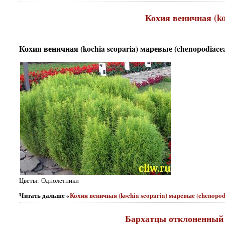
Кохия веничная (ko
Кохия веничная (kochia scoparia) маревые (chenopodiace
Цветы: Однолетники
Читать дальше «
Кохия веничная (kochia scoparia) маревые (chenopo
Бархатцы отклоненный (t