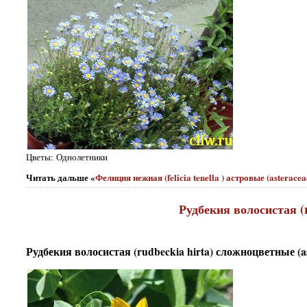
Цветы: Однолетники
Читать дальше «
Фелиция нежная (felicia tenella ) астровые (asterace
Рудбекия волосистая (r
Рудбекия волосистая (rudbeckia hirta) сложноцветные (as