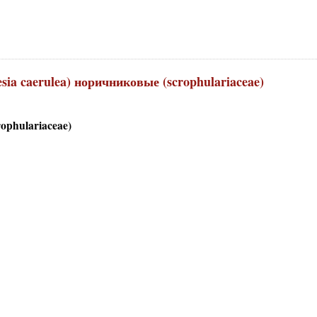
ia caerulea) норичниковые (scrophulariaceae)
ophulariaceae)