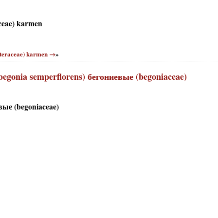
ceae) karmen
steraceae) karmen →
»
egonia semperflorens) бегониевые (begoniaceae)
вые (begoniaceae)