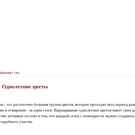
miaceae) →
»
Однолетние цветы
и - это достаточно большая группа цветов, которые проходят весь период разв
ян и отмирание - за один сезон. Выращивание однолетних цветов имеет свои д
во летников состоит в том, что каждый сезон с помощью их можно создавать
садебного участка.