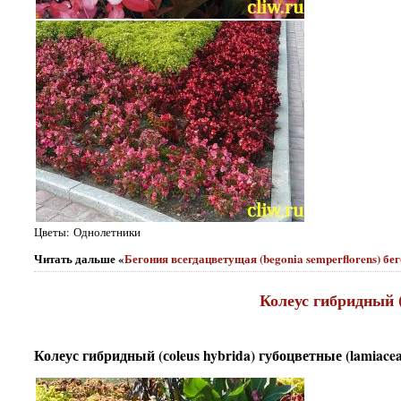
Цветы: Однолетники
Читать дальше «
Бегония всегдацветущая (begonia semperflorens) бе
Колеус гибридный (
Колеус гибридный (сoleus hybrida) губоцветные (lamiacea