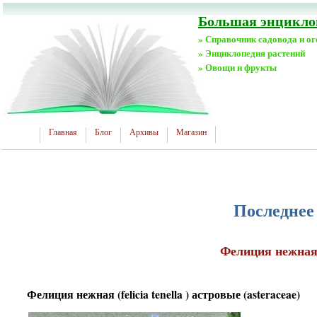
Большая энциклоп
» Справочник садовода и о
» Энциклопедия растений
» Овощи и фрукты
Главная
Блог
Архивы
Магазин
Последнее
Фелиция нежная (f
Фелиция нежная (felicia tenella ) астровые (asteraceae)