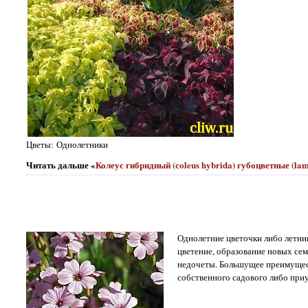
Цветы: Однолетники
Читать дальше «
Колеус гибридный (сoleus hybrida) губоцветные (la
Однолетние цветочки либо летник
цветение, образование новых сем
недочеты. Большущее преимущест
собственного садового либо приу