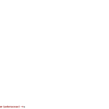
е (asteraceae) →
»