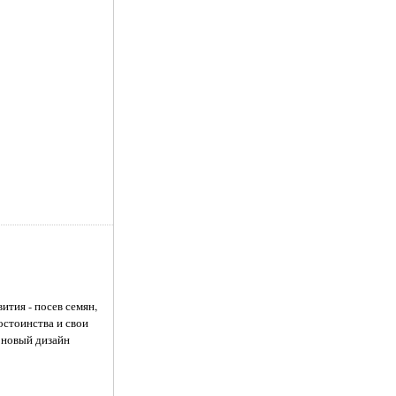
ития - посев семян,
остоинства и свои
 новый дизайн