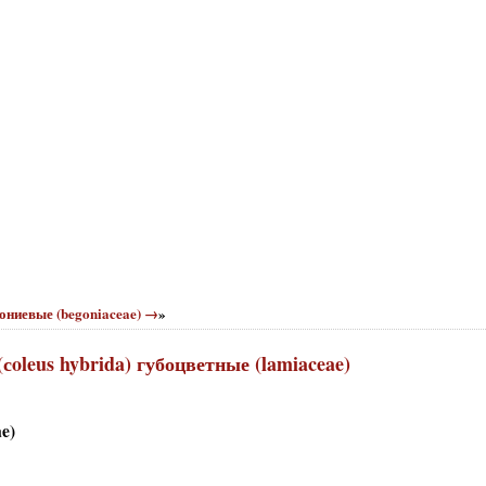
гониевые (begoniaceae) →
»
сoleus hybrida) губоцветные (lamiaceae)
e)