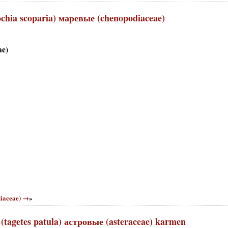
chia scoparia) маревые (chenopodiaceae)
ae)
diaceae) →
»
agetes patula) астровые (asteraceae) karmen