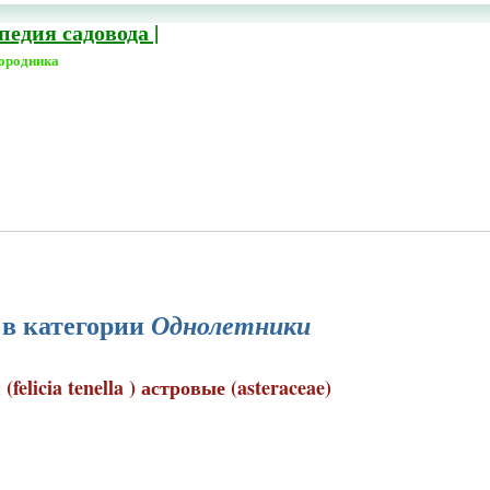
едия садовода |
городника
 в категории
Однолетники
elicia tenella ) астровые (asteraceae)