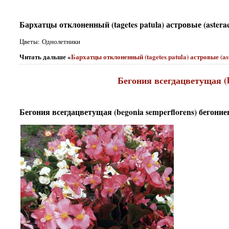
Бархатцы отклоненный (tagetes patula) астровые (astera
Цветы: Однолетники
Читать дальше «
Бархатцы отклоненный (tagetes patula) астровые (a
Бегония всегдацветущая (b
Бегония всегдацветущая (begonia semperflorens) бегоние