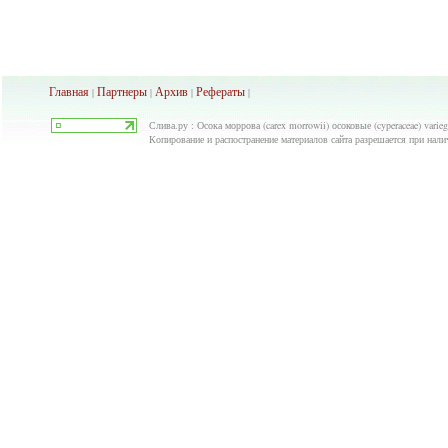
Главная
Партнеры
Архив
Рефераты
|
|
|
|
Слива.ру : Осока моррова (carex morrowii) осоковые (cyperaceae) varie
Копирование и распостранение материалов сайта разрешается при нали