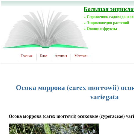
Большая энциклоп
» Справочник садовода и о
» Энциклопедия растений
» Овощи и фрукты
Главная
Блог
Архивы
Магазин
Осока моррова (carex morrowii) осо
variegata
Осока моррова (carex morrowii) осоковые (cyperaceae) vari