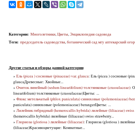
Категории
:
Многолетники
,
Цветы
,
Энциклопедия садовода
Теги
:
председатель садоводства
,
ботанический сад мгу аптекарский ого
Другие статьи и обзоры данной категории
»
Ель (picea ) сосновые (pinaceae) var. glauca
: Ель (picea ) сосновые (pin
glaucaДревесные: Хвойные...
»
Очиток линейный (sedum linearifolium) толстянковые (crassulaceae)
: 
linearifolium) толстянковые (crassulaceae)Цветы: ...
»
Флокс метельчатый (phlox paniculata) синюховые (polemoniaceae) ber
paniculata) синюховые (polemoniaceae) berangerЦветы: ...
»
Лилейник гибридный (hemerocallis hybrida) лилейные (liliaceae) swiss 
(hemerocallis hybrida) лилейные (liliaceae) swiss strawberry...
»
Глориоза (gloriosa ) лилейные (liliaceae)
: Глориоза (gloriosa ) лилейны
(liliaceae)Красивоцветущие: Комнатные...