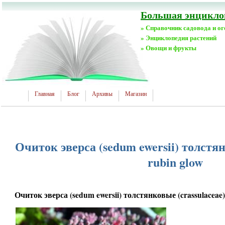
Большая энциклоп
» Справочник садовода и о
» Энциклопедия растений
» Овощи и фрукты
Главная
Блог
Архивы
Магазин
Очиток эверса (sedum ewersii) толстян
rubin glow
Очиток эверса (sedum ewersii) толстянковые (crassulaceae)