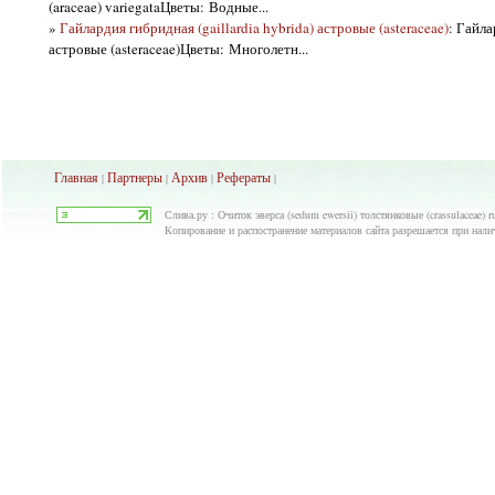
(araceae) variegataЦветы: Водные...
»
Гайлардия гибридная (gaillardia hybrida) астровые (asteraceae)
: Гайла
астровые (asteraceae)Цветы: Многолетн...
Главная
Партнеры
Архив
Рефераты
|
|
|
|
Слива.ру : Очиток эверса (sedum ewersii) толстянковые (crassulaceae) 
Копирование и распостранение материалов сайта разрешается при нали