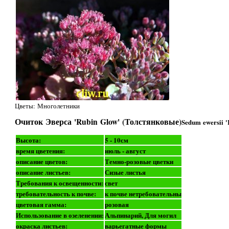
Цветы: Многолетники
Очиток Эверса 'Rubin Glow' (Толстянковые)
Sedum ewersii '
Высота:
5 - 10см
время цветения:
июль - август
описание цветов:
Темно-розовые цветки
описание листьев:
Сизые листья
Требования к освещенности:
свет
требовательность к почве:
к почве нетребовательны
цветовая гамма:
розовая
Использование в озеленении:
Альпинарий, Для могил
окраска листьев:
варьегатные формы