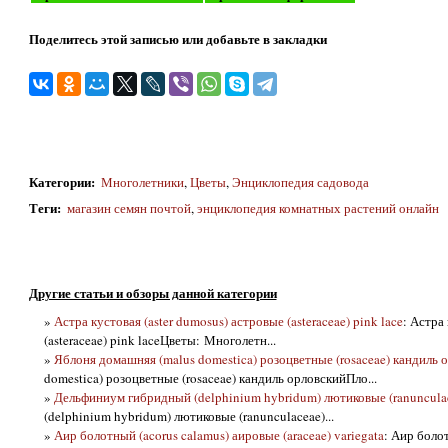
Поделитесь этой записью или добавьте в закладки
Категории
:
Многолетники
,
Цветы
,
Энциклопедия садовода
Теги
:
магазин семян почтой
,
энциклопедия комнатных растений онлайн
Другие статьи и обзоры данной категории
»
Астра кустовая (aster dumosus) астровые (asteraceae) pink lace
: Астра
(asteraceae) pink laceЦветы: Многолетн...
»
Яблоня домашняя (malus domestica) розоцветные (rosaceae) кандиль 
domestica) розоцветные (rosaceae) кандиль орловскийПло...
»
Дельфиниум гибридный (delphinium hybridum) лютиковые (ranuncula
(delphinium hybridum) лютиковые (ranunculaceae)...
»
Аир болотный (acorus calamus) аировые (araceae) variegata
: Аир боло