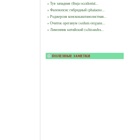
» Туя западная (thuja occidental...
» Фаленопсис гибридный (phalaeno...
» Роджерсия конскокаштанолистная...
» Очиток ореганум (sedum oreganu...
» Лимонник китайский (schisandra...
ПОЛЕЗНЫЕ ЗАМЕТКИ