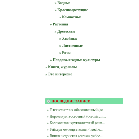
» Водные
» Красивоцветущие
» Комнатные
» Растения
» Древесные
» Хвойные
» Лиственные
» Розы
» Плодово-ягодные культуры
» Книги, журналы
» Это интересно
ПОСЛЕДНИЕ ЗАПИСИ
» Тысячелистник обыкновенный (ac...
» Дороникум восточный (doronicum...
» Колокольчик круглолистный (cam...
» Гейхера мелкоцветковая (heuche...
» Вишня йедонская (cerasus yedoe...