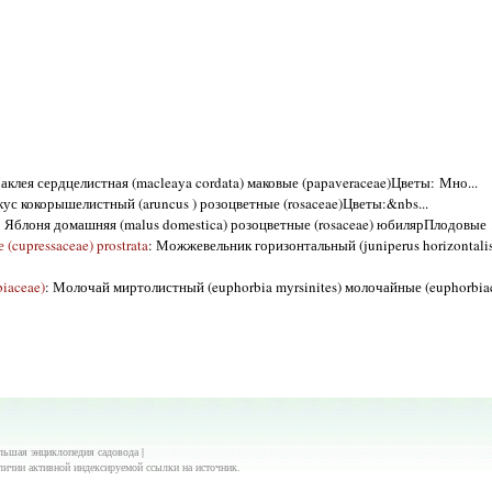
аклея сердцелистная (macleaya cordata) маковые (papaveraceae)Цветы: Мно...
кус кокорышелистный (aruncus ) розоцветные (rosaceae)Цветы:&nbs...
: Яблоня домашняя (malus domestica) розоцветные (rosaceae) юбилярПлодовые .
(cupressaceae) prostrata
: Можжевельник горизонтальный (juniperus horizontali
iaceae)
: Молочай миртолистный (euphorbia myrsinites) молочайные (euphorbia
ольшая энциклопедия садовода |
личии активной индексируемой ссылки на источник.