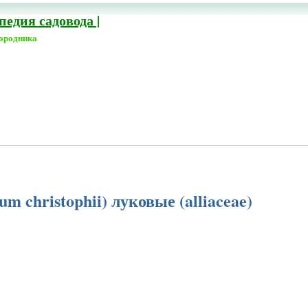
едия садовода |
городника
um christophii) луковые (alliaceae)