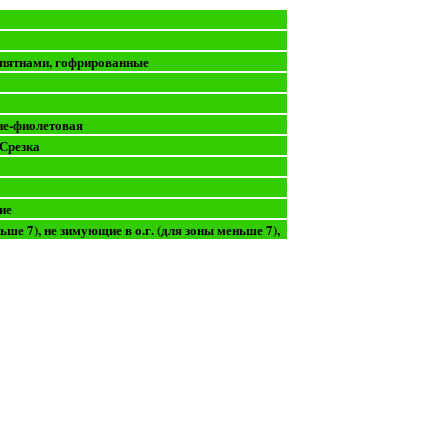
 пятнами, гофрированные
не-фиолетовая
 Срезка
ие
ьше 7), не зимующие в о.г. (для зоны меньше 7),