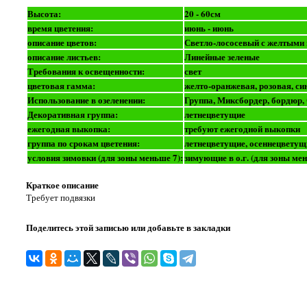
Высота:
20 - 60см
время цветения:
июнь - июнь
описание цветов:
Светло-лососевый с желтыми
описание листьев:
Линейные зеленые
Требования к освещенности:
свет
цветовая гамма:
желто-оранжевая, розовая, си
Использование в озеленении:
Группа, Миксбордер, бордюр,
Декоративная группа:
летнецветущие
ежегодная выкопка:
требуют ежегодной выкопки
группа по срокам цветения:
летнецветущие, осеннецветущ
условия зимовки (для зоны меньше 7):
зимующие в о.г. (для зоны мен
Краткое описание
Требует подвязки
Поделитесь этой записью или добавьте в закладки