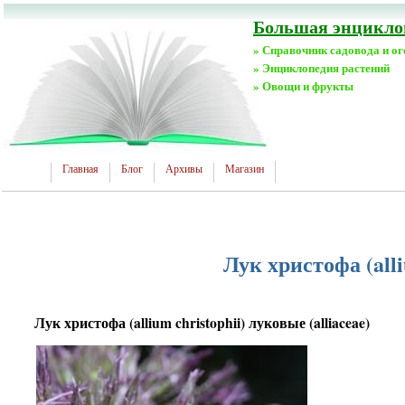
Большая энциклоп
» Справочник садовода и о
» Энциклопедия растений
» Овощи и фрукты
Главная
Блог
Архивы
Магазин
Лук христофа (alli
Лук христофа (allium christophii) луковые (alliaceae)