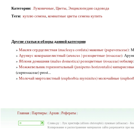
Категории
:
Луковичные
,
Цветы
,
Энциклопедия садовода
Теги
:
куплю семена
,
комнатные цветы семена купить
Другие статьи и обзоры данной категории
»
Маклея сердцелистная (macleaya cordata) маковые (papaveraceae)
: М
»
Арункус кокорышелистный (aruncus ) розоцветные (rosaceae)
: Арун
»
Яблоня домашняя (malus domestica) розоцветные (rosaceae) юбиляр
»
Можжевельник горизонтальный (juniperus horizontalis) кипарисовые 
(cupressaceae) prost...
»
Молочай миртолистный (euphorbia myrsinites) молочайные (euphorb
Главная
Партнеры
Архив
Рефераты
|
|
|
|
Слива.ру : Лук христофа (allium christophii) луковые (alliaceae) - Б
Копирование и распостранение материалов сайта разрешается при на