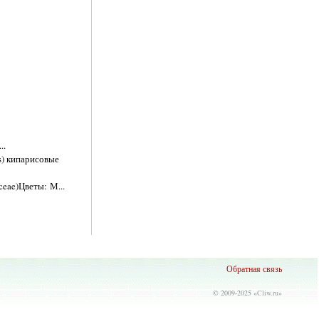
..
s) кипарисовые
ceae)Цветы: М...
Обратная связь
© 2009-2025 «
Cliw.ru
»