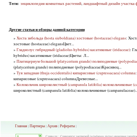
Теги
:
энциклопедия комнатных растений
,
ландшафтный дизайн участка 
Другие статьи и обзоры данной категории
»
Хоста зибольда (hosta sieboldiana) хостовые (hostaceae) elegans
: Хост
хостовые (hostaceae) elegansЦвет...
»
Гладиолус гибридный (gladiolus hybridus) касатиковые (iridaceae)
: Г
hybridus) касатиковые (iridaceae)Цветы: Л...
»
Платицериум большой (platycerium grande) полиподиевые (polypodia
(platycerium grande) полиподиевые (polypodiaceae)Красивоц...
»
Туя западная (thuja occidentalis) кипарисовые (cupressacaea) columna
:
кипарисовые (cupressacaea) columnaДревесные...
»
Колокольчик широколистный (campanula latifolia) колокольчиковые (c
широколистный (campanula latifolia) колокольчиковые (campanulaceae)..
Главная
Партнеры
Архив
Рефераты
|
|
|
|
Слива.ру : Сциндапсус расписной (scindapsus pictus) ароидные (aroidea