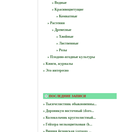
» Водные
» Красивоцветущие
» Комнатные
» Растения
» Древесные
» Хвойные
» Лиственные
» Розы
» Плодово-ягодные культуры
» Книги, журналы
» Это интересно
ПОСЛЕДНИЕ ЗАПИСИ
» Тысячелистник обыкновенны...
» Дороникум восточный (doro...
» Колокольчик круглолистный...
» Гейхера мелкоцветковая (h...
» Вишня йедонская (cerasus ...