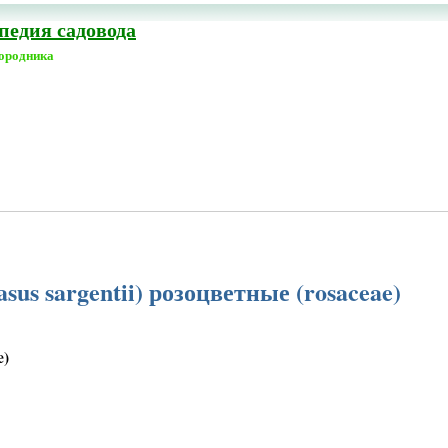
едия садовода
городника
us sargentii) розоцветные (rosaceae)
e)