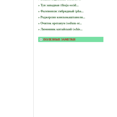
» Туя западная (thuja occid...
» Фаленопсис гибридный (pha...
» Роджерсия конскокаштаноли...
» Очиток ореганум (sedum or...
» Лимонник китайский (schis...
ПОЛЕЗНЫЕ ЗАМЕТКИ