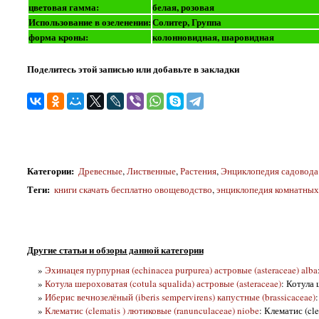
цветовая гамма:
белая, розовая
Использование в озеленении:
Солитер, Группа
форма кроны:
колонновидная, шаровидная
Поделитесь этой записью или добавьте в закладки
Категории
:
Древесные
,
Лиственные
,
Растения
,
Энциклопедия садовода
Теги
:
книги скачать бесплатно овощеводство
,
энциклопедия комнатных 
Другие статьи и обзоры данной категории
»
Эхинацея пурпурная (echinacea purpurea) астровые (asteraceae) alba
»
Котула шероховатая (cotula squalida) астровые (asteraceae)
: Котула 
»
Иберис вечнозелёный (iberis sempervirens) капустные (brassicaceae)
»
Клематис (clematis ) лютиковые (ranunculaceae) niobe
: Клематис (cl