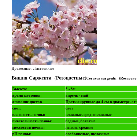
Древесные: Лиственные
Вишня Саржента (Розоцветные)
Cerasus sargentii (Rosaceae
Высота:
5 - 8м
время цветения:
апрель - май
описание цветов
Цветки крупные до 4 см в диаметре, о
свет:
свет
влажность почвы:
влажные, средневлажные
питательность почвы:
бедные, богатые
мехсостав почвы:
легкие, средние
рН почвы:
слабокислые, щелочные