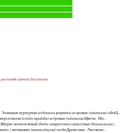
растений скачать бесплатно
: Эхинацея пурпурная (echinacea purpurea) астровые (asteraceae) albaЦ...
шероховатая (cotula squalida) астровые (asteraceae)Цветы: Мн...
: Иберис вечнозелёный (iberis sempervirens) капустные (brassicaceae)...
ematis ) лютиковые (ranunculaceae) niobeДревесные: Лиственн...