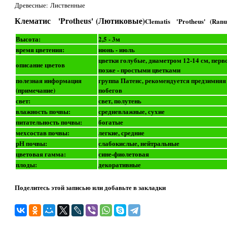
Древесные: Лиственные
Клематис 'Protheus' (Лютиковые)
Clematis 'Protheus' (Ranu
Высота:
2,5 - 3м
время цветения:
июнь - июль
цветки голубые, диаметром 12-14 см, пер
описание цветов
позже - простыми цветками
полезная информация
группа Патенс, рекомендуется предзимняя 
(примечание)
побегов
свет:
свет, полутень
влажность почвы:
средневлажные, сухие
питательность почвы:
богатые
мехсостав почвы:
легкие, средние
рН почвы:
слабокислые, нейтральные
цветовая гамма:
сине-фиолетовая
плоды:
декоративные
Поделитесь этой записью или добавьте в закладки