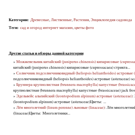
Категории
:
Древесные
,
Лиственные
,
Растения
,
Энциклопедия садовода
Теги
:
сад и огород интернет магазин
,
цветы фото
Другие статьи и обзоры данной категории
»
Можжевельник китайский (juniperus chinensis) кипарисовые (cupressa
китайский (juniperus chinensis) кипарисовые (cupressacaea) стрикта...
»
Солнечник подсолнечниковидный (heliopsis helianthoides) астровые (a
подсолнечниковидный (heliopsis helianthoides) астровые (asteraceae) sca
»
Бруннера крупнолистная (brunnera macrophylla) капустные (brassicacea
крупнолистная (brunnera macrophylla) капустные (brassicaceae) jack frost
»
Эдельвейс альпийский (leontopodium alpinum) астровые (asteraceae)
:
(leontopodium alpinum) астровые (asteraceae)Цветы: ...
»
Лён многолетний (linum perenne) льновые (linaceae)
: Лён многолетний
(linaceae)Цветы: Многолетники...