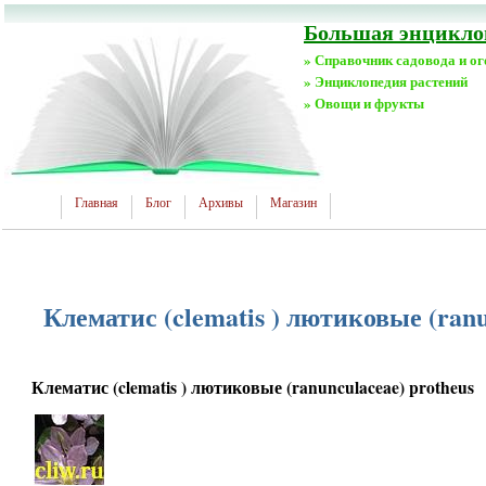
Большая энциклоп
» Справочник садовода и о
» Энциклопедия растений
» Овощи и фрукты
Главная
Блог
Архивы
Магазин
Клематис (clematis ) лютиковые (ranu
Клематис (clematis ) лютиковые (ranunculaceae) protheus