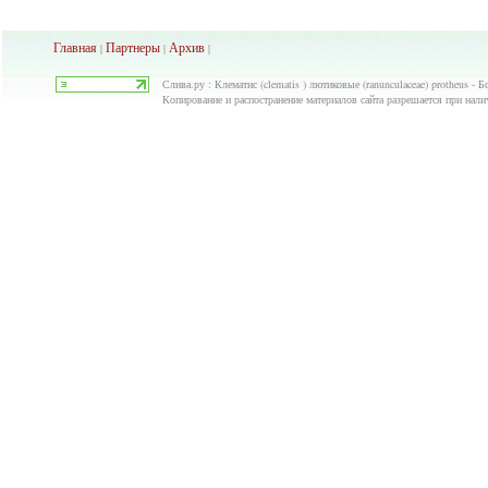
Главная
Партнеры
Архив
|
|
|
Слива.ру : Клематис (clematis ) лютиковые (ranunculaceae) protheus -
Копирование и распостранение материалов сайта разрешается при нали