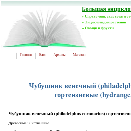
Большая энциклоп
» Справочник садовода и о
» Энциклопедия растений
» Овощи и фрукты
Главная
Блог
Архивы
Магазин
Чубушник венечный (philadelphu
гортензиевые (hydrange
Чубушник венечный (philadelphus coronarius) гортензиевы
Древесные: Лиственные