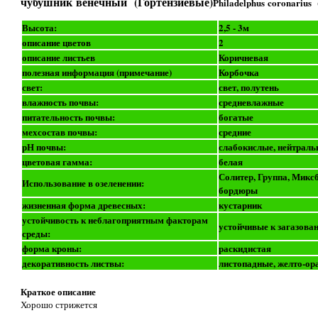
чубушник венечный (Гортензиевые)
Philadelphus coronarius
Высота:
2,5 - 3м
описание цветов
2
описание листьев
Коричневая
полезная информация (примечание)
Корбочка
свет:
свет, полутень
влажность почвы:
средневлажные
питательность почвы:
богатые
мехсостав почвы:
средние
рН почвы:
слабокислые, нейтраль
цветовая гамма:
белая
Солитер, Группа, Миксб
Использование в озеленении:
бордюры
жизненная форма древесных:
кустарник
устойчивость к неблагоприятным факторам
устойчивые к загазова
среды:
форма кроны:
раскидистая
декоративность листвы:
листопадные, желто-ор
Краткое описание
Хорошо стрижется