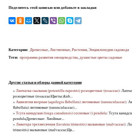
Поделитесь этой записью или добавьте в закладки
Категории
:
Древесные
,
Лиственные
,
Растения
,
Энциклопедия садовода
Теги
:
программа развития овощеводства
,
душистые цветы садовые
Другие статьи и обзоры данной категории
»
Лапчатка скальная (potentilla rupestris) розоцветные (rosaceae)
: Лапчат
розоцветные (rosaceae)Цветы:&nb...
»
Аквилегия веерная (aquilegia flabellata) лютиковые (ranunculaceae)
: А
flabellata) лютиковые (ranunculaceae)...
»
Тсуга канадская (tsuga canadensis) сосновые () pendula
: Тсуга канадск
pendulaДревесные: Хвойные...
»
Лаватера трехмесячная (lavatera trimestris) мальвовые (malvaceae)
: Ла
trimestris) мальвовые (malvaceae)Цв...