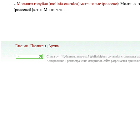
»
Молиния голубая (molinia caerulea) мятликовые (poaceae)
: Молиния го
(poaceae)Цветы: Многолетни...
Главная
Партнеры
Архив
|
|
|
Слива.ру : Чубушник венечный (philadelphus coronarius) гортензиевые
Копирование и распостранение материалов сайта разрешается при нали