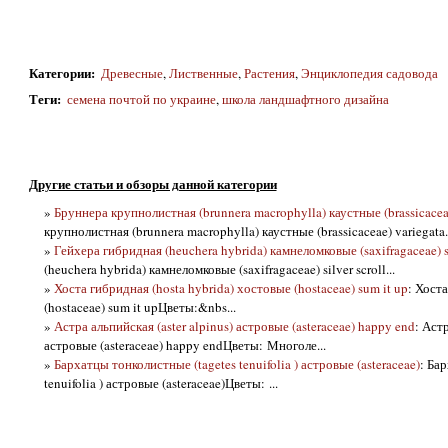
Категории
:
Древесные
,
Лиственные
,
Растения
,
Энциклопедия садовода
Теги
:
семена почтой по украине
,
школа ландшафтного дизайна
Другие статьи и обзоры данной категории
»
Бруннера крупнолистная (brunnera macrophylla) каустные (brassicaceae
крупнолистная (brunnera macrophylla) каустные (brassicaceae) variegata..
»
Гейхера гибридная (heuchera hybrida) камнеломковые (saxifragaceae) si
(heuchera hybrida) камнеломковые (saxifragaceae) silver scroll...
»
Хоста гибридная (hosta hybrida) хостовые (hostaceae) sum it up
: Хост
(hostaceae) sum it upЦветы:&nbs...
»
Астра альпийская (aster alpinus) астровые (asteraceae) happy end
: Астр
астровые (asteraceae) happy endЦветы: Многоле...
»
Бархатцы тонколистные (tagetes tenuifolia ) астровые (asteraceae)
: Ба
tenuifolia ) астровые (asteraceae)Цветы: ...