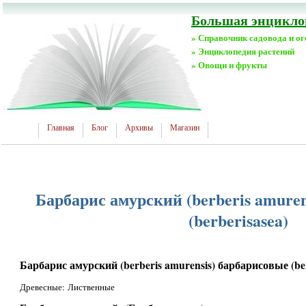
Большая энциклоп
» Справочник садовода и о
» Энциклопедия растений
» Овощи и фрукты
Главная
Блог
Архивы
Магазин
Барбарис амурский (berberis amuren
(berberisasea)
Барбарис амурский (berberis amurensis) барбарисовые (ber
Древесные: Лиственные