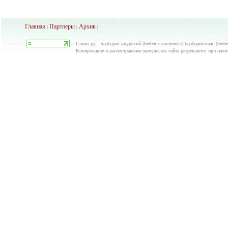
Главная
Партнеры
Архив
|
|
|
Слива.ру : Барбарис амурский (berberis amurensis) барбарисовые (berbe
Копирование и распостранение материалов сайта разрешается при нали