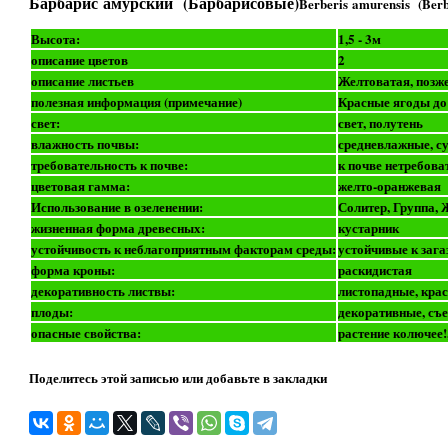
Барбарис амурский (Барбарисовые)
Berberis amurensis (Berb
Высота:
1,5 - 3м
описание цветов
2
описание листьев
Желтоватая, позже
полезная информация (примечание)
Красные ягоды до 
свет:
свет, полутень
влажность почвы:
средневлажные, с
требовательность к почве:
к почве нетребов
цветовая гамма:
желто-оранжевая
Использование в озеленении:
Солитер, Группа,
жизненная форма древесных:
кустарник
устойчивость к неблагоприятным факторам среды:
устойчивые к зага
форма кроны:
раскидистая
декоративность листвы:
листопадные, крас
плоды:
декоративные, съ
опасные свойства:
растение колючее
Поделитесь этой записью или добавьте в закладки