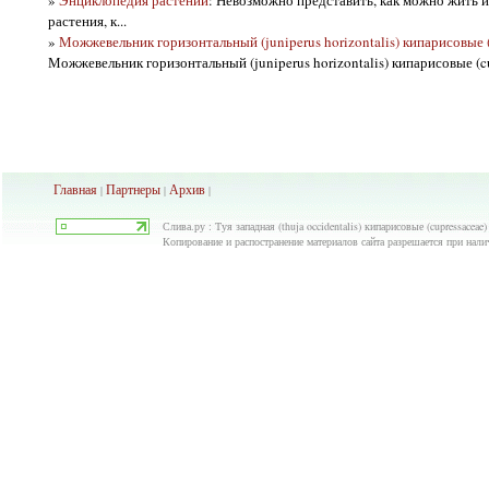
растения, к...
»
Можжевельник горизонтальный (juniperus horizontalis) кипарисовые (c
Можжевельник горизонтальный (juniperus horizontalis) кипарисовые (cup
Главная
Партнеры
Архив
|
|
|
Слива.ру : Туя западная (thuja occidentalis) кипарисовые (cupressacea
Копирование и распостранение материалов сайта разрешается при нали