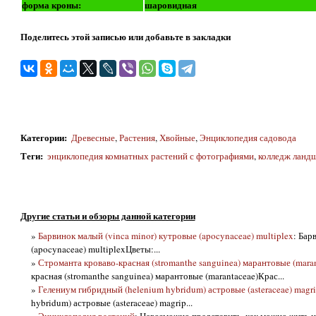
форма кроны:
шаровидная
Поделитесь этой записью или добавьте в закладки
Категории
:
Древесные
,
Растения
,
Хвойные
,
Энциклопедия садовода
Теги
:
энциклопедия комнатных растений с фотографиями
,
колледж ланд
Другие статьи и обзоры данной категории
»
Барвинок малый (vinca minor) кутровые (apocynaceae) multiplex
: Бар
(apocynaceae) multiplexЦветы:...
»
Строманта кроваво-красная (stromanthe sanguinea) марантовые (maran
красная (stromanthe sanguinea) марантовые (marantaceae)Крас...
»
Гелениум гибридный (helenium hybridum) астровые (asteraceae) magr
hybridum) астровые (asteraceae) magrip...
»
Энциклопедия растений
: Невозможно представить, как можно жить и