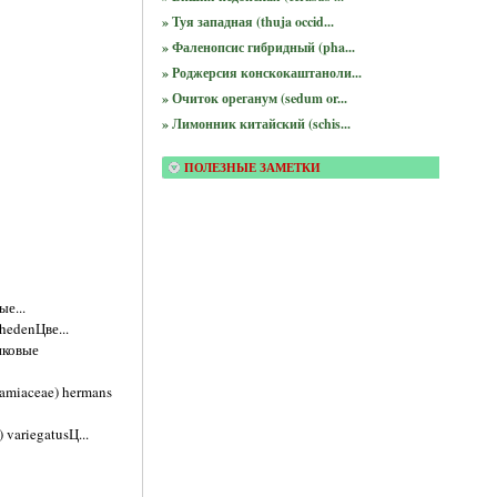
» Туя западная (thuja occid...
» Фаленопсис гибридный (pha...
» Роджерсия конскокаштаноли...
» Очиток ореганум (sedum or...
» Лимонник китайский (schis...
ПОЛЕЗНЫЕ ЗАМЕТКИ
е...
hedenЦве...
иковые
amiaceae) hermans
variegatusЦ...