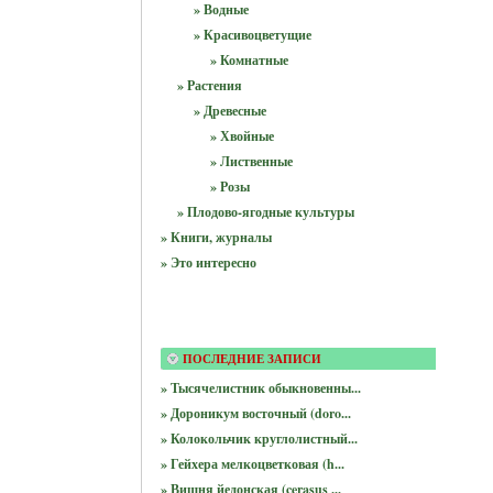
» Водные
» Красивоцветущие
» Комнатные
» Растения
» Древесные
» Хвойные
» Лиственные
» Розы
» Плодово-ягодные культуры
» Книги, журналы
» Это интересно
ПОСЛЕДНИЕ ЗАПИСИ
» Тысячелистник обыкновенны...
» Дороникум восточный (doro...
» Колокольчик круглолистный...
» Гейхера мелкоцветковая (h...
» Вишня йедонская (cerasus ...