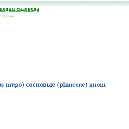
едия садовода
городника
us mugo) сосновые (pinaceae) gnom