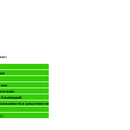
eae)
ная
слые
вательны
, Альпинарий
газованности и запыленности
е!,