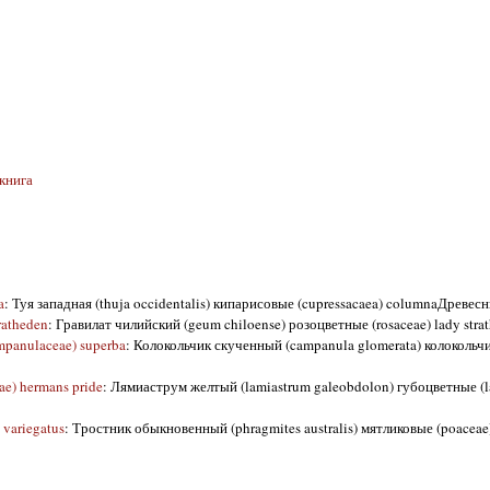
книга
a
: Туя западная (thuja occidentalis) кипарисовые (cupressacaea) columnaДревесны
ratheden
: Гравилат чилийский (geum chiloense) розоцветные (rosaceae) lady strat
mpanulaceae) superba
: Колокольчик скученный (campanula glomerata) колокольч
e) hermans pride
: Лямиаструм желтый (lamiastrum galeobdolon) губоцветные (l
 variegatus
: Тростник обыкновенный (phragmites australis) мятликовые (poaceae) 