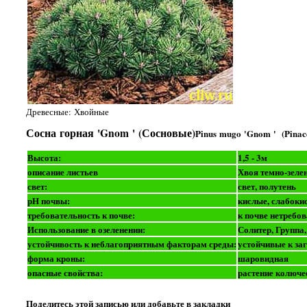
Древесные: Хвойные
Сосна горная 'Gnom ' (Сосновые)
Pinus mugo 'Gnom ' (Pinac
Высота:
1,5 - 3м
описание листьев
Хвоя темно-зеле
свет:
свет, полутень
рН почвы:
кислые, слабоки
требовательность к почве:
к почве нетребо
Использование в озеленении:
Солитер, Группа
устойчивость к неблагоприятным факторам среды:
устойчивые к за
форма кроны:
шаровидная
опасные свойства:
растение колюче
Поделитесь этой записью или добавьте в закладки