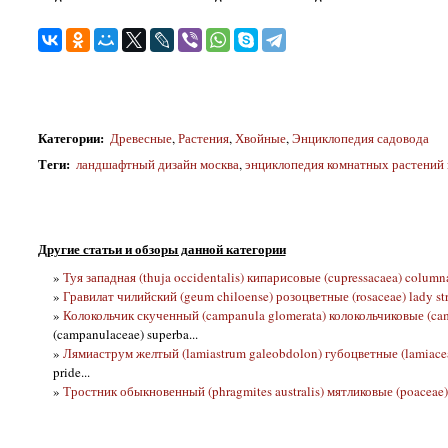
Категории
:
Древесные
,
Растения
,
Хвойные
,
Энциклопедия садовода
Теги
:
ландшафтный дизайн москва
,
энциклопедия комнатных растений 
Другие статьи и обзоры данной категории
»
Туя западная (thuja occidentalis) кипарисовые (cupressacaea) column
»
Гравилат чилийский (geum chiloense) розоцветные (rosaceae) lady st
»
Колокольчик скученный (campanula glomerata) колокольчиковые (ca
(campanulaceae) superba...
»
Лямиаструм желтый (lamiastrum galeobdolon) губоцветные (lamiacea
pride...
»
Тростник обыкновенный (phragmites australis) мятликовые (poaceae)