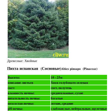
Древесные: Хвойные
Пихта испанская (Сосновые)
Abies pinsapo (Pinaceae)
Высота:
10 - 25м
описание листьев
Хвоя голубовато-зеленая
свет:
свет, полутень
влажность почвы:
средневлажные, сухие
питательность почвы:
богатые
мехсостав почвы:
легкие, средние
рН почвы:
слабокислые, нейтральные, щелочные