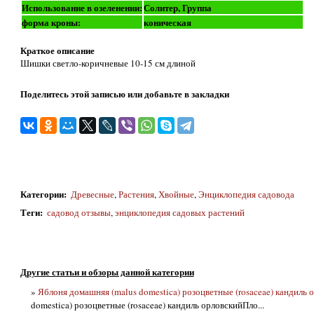
Использование в озеленении:
Солитер, Группа
форма кроны:
коническая
Краткое описание
Шишки светло-коричневые 10-15 см длиной
Поделитесь этой записью или добавьте в закладки
Категории
:
Древесные
,
Растения
,
Хвойные
,
Энциклопедия садовода
Теги
:
садовод отзывы
,
энциклопедия садовых растений
Другие статьи и обзоры данной категории
»
Яблоня домашняя (malus domestica) розоцветные (rosaceae) кандиль 
domestica) розоцветные (rosaceae) кандиль орловскийПло...