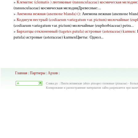
»
Клематис (clematis ) лютиковые (ranunculaceae) космическая мелодия
(ranunculaceae) космическая мелодияДревесные:...
»
Анемона нежная (anemone blanda) ()
: Анемона нежная (anemone bland
»
Кодиеум пестрый (codiaeum variegatum var. pictum) молочайные (euph
(codiaeum variegatum var. pictum) молочайные (euphorbiaceae) petra...
»
Бархатцы отклоненный (tagetes patula) астровые (asteraceae) karmen
:
patula) астровые (asteraceae) karmenЦветы: Однол...
Главная
Партнеры
Архив
|
|
|
Слива.ру : Пихта испанская (abies pinsapo) сосновые (pinaceae) - Бол
Копирование и распостранение материалов сайта разрешается при нали