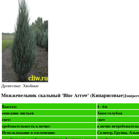
Древесные: Хвойные
Можжевельник скальный 'Blue Arrow' (Кипарисовые)
Juniper
Высота:
4 - 6м
описание листьев
Хвоя голубая
свет:
свет
требовательность к почве:
к почве нетребовател
Использование в озеленении:
Солитер, Группа, Аль
устойчивость к неблагоприятным факторам среды:
устойчивые к загазова