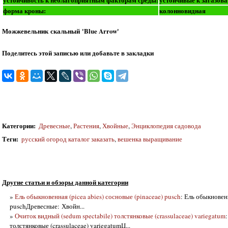
форма кроны:
колонновидная
Можжевельник скальный 'Blue Arrow'
Поделитесь этой записью или добавьте в закладки
Категории
:
Древесные
,
Растения
,
Хвойные
,
Энциклопедия садовода
Теги
:
русский огород каталог заказать
,
вешенка выращивание
Другие статьи и обзоры данной категории
»
Ель обыкновенная (picea abies) сосновые (pinaceae) pusch
: Ель обыкновенн
puschДревесные: Хвойн...
»
Очиток видный (sedum spectabile) толстянковые (crassulaceae) variegatum
толстянковые (crassulaceae) variegatumЦ...