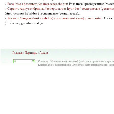
»
Роза (rosa ) розоцветные (rosaceae) chopin
: Роза (rosa ) розоцветные (rosa
»
Стрептокарпус гибридный (streptocarpus hybridus ) геснериевые (gesneria
(streptocarpus hybridus ) геснериевые (gesneriaceae)...
»
Хоста гибридная (hosta hybrida) хостовые (hostaceae) grandmuster
: Хоста 
(hostaceae) grandmusterЦве...
Главная
Партнеры
Архив
|
|
|
Слива.ру : Можжевельник скальный (juniperus scopulorum) кипарисовые
Копирование и распостранение материалов сайта разрешается при нали