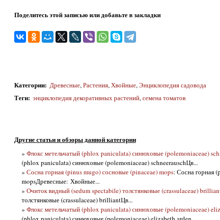
Поделитесь этой записью или добавьте в закладки
Категории
:
Древесные
,
Растения
,
Хвойные
,
Энциклопедия садовода
Теги
:
энциклопедия декоративных растений
,
семена томатов
Другие статьи и обзоры данной категории
»
Флокс метельчатый (phlox paniculata) синюховые (polemoniaceae) sch
(phlox paniculata) синюховые (polemoniaceae) schneerauschЦв...
»
Сосна горная (pinus mugo) сосновые (pinaceae) mops
: Сосна горная (
mopsДревесные: Хвойные...
»
Очиток видный (sedum spectabile) толстянковые (crassulaceae) brillian
толстянковые (crassulaceae) brilliantЦв...
»
Флокс метельчатый (phlox paniculata) синюховые (polemoniaceae) eliz
(phlox paniculata) синюховые (polemoniaceae) elizabeth arden...