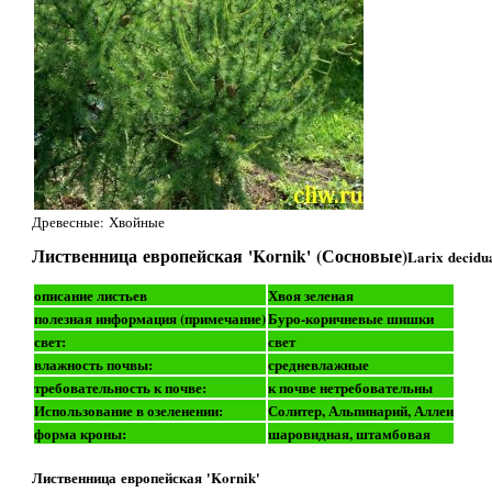
Древесные: Хвойные
Лиственница европейская 'Kornik' (Сосновые)
Larix decidu
описание листьев
Хвоя зеленая
полезная информация (примечание)
Буро-коричневые шишки
свет:
свет
влажность почвы:
средневлажные
требовательность к почве:
к почве нетребовательны
Использование в озеленении:
Солитер, Альпинарий, Аллеи
форма кроны:
шаровидная, штамбовая
Лиственница европейская 'Kornik'