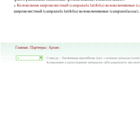
»
Колокольчик широколистный (campanula latifolia) колокольчиковые (c
широколистный (campanula latifolia) колокольчиковые (campanulaceae)..
Главная
Партнеры
Архив
|
|
|
Слива.ру : Лиственница европейская (larix ) сосновые (pinaceae) korn
Копирование и распостранение материалов сайта разрешается при нали