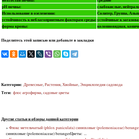
рН почвы:
слабокислые, нейтрал
Использование в озеленении:
Солитер, Группа, Аль
устойчивость к неблагоприятным факторам среды:
устойчивые к загазова
форма кроны:
колонновидная, конич
Поделитесь этой записью или добавьте в закладки
Категории
:
Древесные
,
Растения
,
Хвойные
,
Энциклопедия садовода
Теги
:
флос агрофирма
,
садовые цветы
Другие статьи и обзоры данной категории
»
Флокс метельчатый (phlox paniculata) синюховые (polemoniaceae) berange
синюховые (polemoniaceae) berangerЦветы: ...