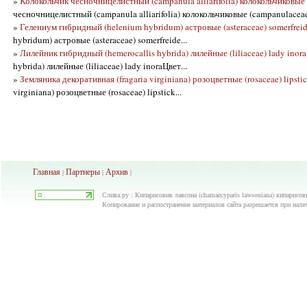
»
Колокольчик чесночницелистный (campanula alliarifolia) колокольчиковые
чесночницелистный (campanula alliarifolia) колокольчиковые (campanulaceae
»
Гелениум гибридный (helenium hybridum) астровые (asteraceae) somerfrei
hybridum) астровые (asteraceae) somerfreide...
»
Лилейник гибридный (hemerocallis hybrida) лилейные (liliaceae) lady inora
hybrida) лилейные (liliaceae) lady inoraЦвет...
»
Земляника декоративная (fragaria virginiana) розоцветные (rosaceae) lipsti
virginiana) розоцветные (rosaceae) lipstick...
Главная
Партнеры
Архив
|
|
|
Слива.ру : Кипарисовик лавсона (chamaecyparis lawsoniana) кипарисовы
Копирование и распостранение материалов сайта разрешается при нали