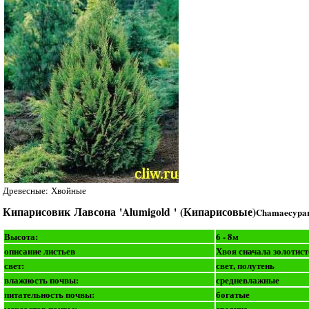
Древесные: Хвойные
Кипарисовик Лавсона 'Alumigold ' (Кипарисовые)
Chamaecypari
Высота:
6 - 8м
описание листьев
Хвоя сначала золотист
свет:
свет, полутень
влажность почвы:
средневлажные
питательность почвы:
богатые
мехсостав почвы:
средние