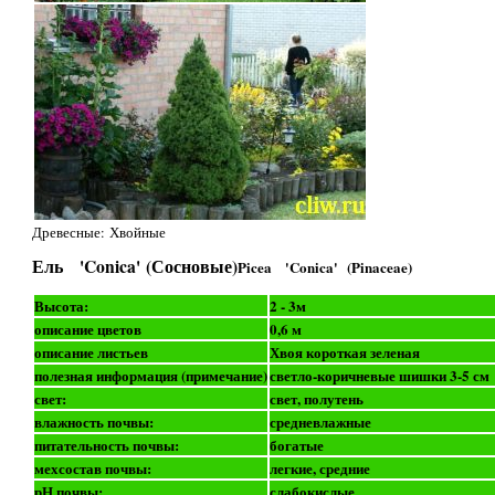
Древесные: Хвойные
Ель 'Conica' (Сосновые)
Picea 'Conica' (Pinaceae)
Высота:
2 - 3м
описание цветов
0,6 м
описание листьев
Хвоя короткая зеленая
полезная информация (примечание)
светло-коричневые шишки 3-5 см
свет:
свет, полутень
влажность почвы:
средневлажные
питательность почвы:
богатые
мехсостав почвы:
легкие, средние
рН почвы:
слабокислые