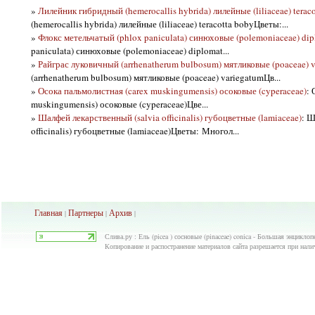
»
Лилейник гибридный (hemerocallis hybrida) лилейные (liliaceae) terac
(hemerocallis hybrida) лилейные (liliaceae) teracotta bobyЦветы:...
»
Флокс метельчатый (phlox paniculata) синюховые (polemoniaceae) dip
paniculata) синюховые (polemoniaceae) diplomat...
»
Райграс луковичный (arrhenatherum bulbosum) мятликовые (poaceae) 
(arrhenatherum bulbosum) мятликовые (poaceae) variegatumЦв...
»
Осока пальмолистная (carex muskingumensis) осоковые (cyperaceae)
: 
muskingumensis) осоковые (cyperaceae)Цве...
»
Шалфей лекарственный (salvia officinalis) губоцветные (lamiaceae)
: Ш
officinalis) губоцветные (lamiaceae)Цветы: Многол...
Главная
Партнеры
Архив
|
|
|
Слива.ру : Ель (picea ) сосновые (pinaceae) conica - Большая энциклоп
Копирование и распостранение материалов сайта разрешается при нали