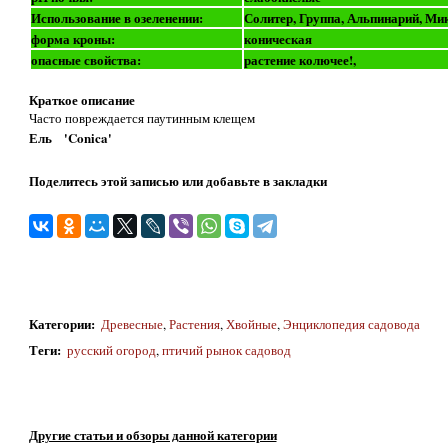
Использование в озеленении:
Солитер, Группа, Альпинарий, Ми
форма кроны:
коническая
опасные свойства:
растение колючее!,
Краткое описание
Часто повреждается паутинным клещем
Ель 'Conica'
Поделитесь этой записью или добавьте в закладки
Категории
:
Древесные
,
Растения
,
Хвойные
,
Энциклопедия садовода
Теги
:
русский огород
,
птичий рынок садовод
Другие статьи и обзоры данной категории