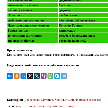
питательность почвы:
богатые
мехсостав почвы:
средние
рН почвы:
слабокислые
требовательность к почве:
к почве нетребовательны
Использование в озеленении:
Солитер, Группа
форма кроны:
коническая
декоративность листвы:
голубые формы хвойных
опасные свойства:
растение колючее!,
Краткое описание
Крона стройная узко-коническая, ветви вертикально направленные, расте
Поделитесь этой записью или добавьте в закладки
Категории
:
Древесные
,
Растения
,
Хвойные
,
Энциклопедия садовода
Теги
:
сад и огород каталог
,
поделки для огорода