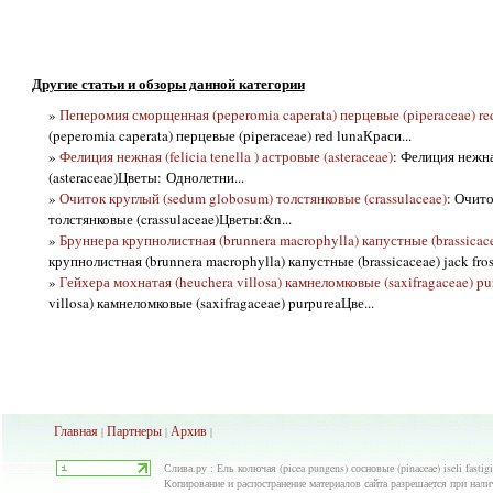
Другие статьи и обзоры данной категории
»
Пеперомия сморщенная (peperomia caperata) перцевые (piperaceae) re
(peperomia caperata) перцевые (piperaceae) red lunaКраси...
»
Фелиция нежная (felicia tenella ) астровые (asteraceae)
: Фелиция нежная
(asteraceae)Цветы: Однолетни...
»
Очиток круглый (sedum globosum) толстянковые (crassulaceae)
: Очит
толстянковые (crassulaceae)Цветы:&n...
»
Бруннера крупнолистная (brunnera macrophylla) капустные (brassicacea
крупнолистная (brunnera macrophylla) капустные (brassicaceae) jack frost
»
Гейхера мохнатая (heuchera villosa) камнеломковые (saxifragaceae) pu
villosa) камнеломковые (saxifragaceae) purpureaЦве...
Главная
Партнеры
Архив
|
|
|
Слива.ру : Ель колючая (picea pungens) сосновые (pinaceae) iseli fasti
Копирование и распостранение материалов сайта разрешается при нали