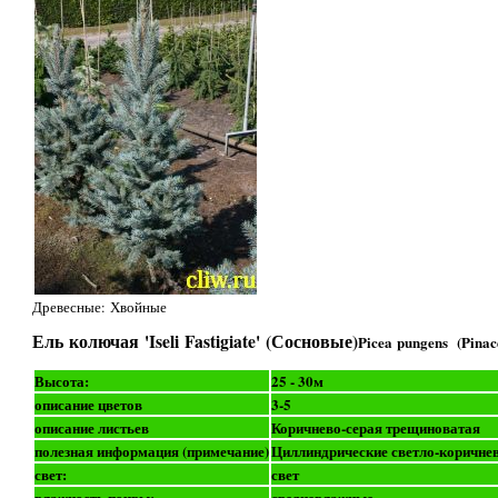
Древесные: Хвойные
Ель колючая 'Iseli Fastigiate' (Сосновые)
Picea pungens (Pinac
Высота:
25 - 30м
описание цветов
3-5
описание листьев
Коричнево-серая трещиноватая
полезная информация (примечание)
Циллиндрические светло-коричн
свет:
свет
влажность почвы:
средневлажные