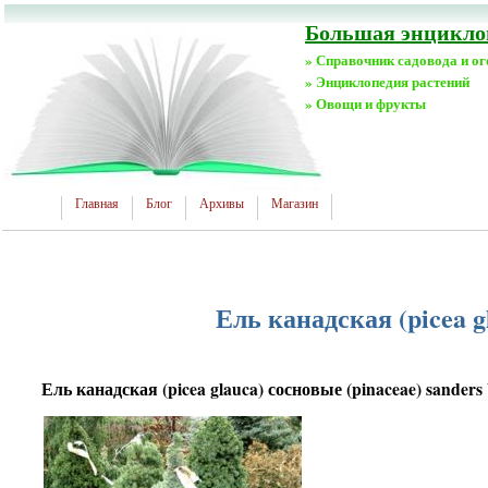
Большая энциклоп
» Справочник садовода и о
» Энциклопедия растений
» Овощи и фрукты
Главная
Блог
Архивы
Магазин
Ель канадская (picea g
Ель канадская (picea glauca) сосновые (pinaceae) sanders 