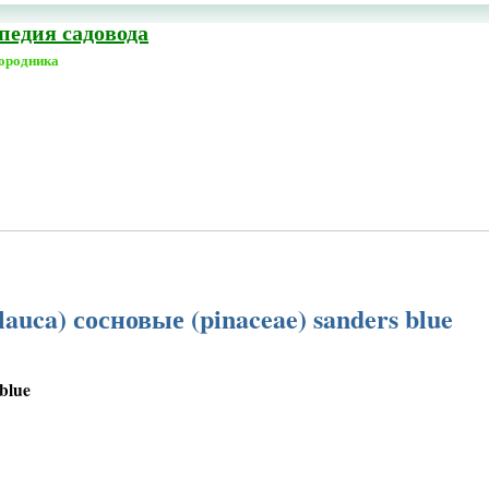
едия садовода
городника
lauca) сосновые (pinaceae) sanders blue
blue