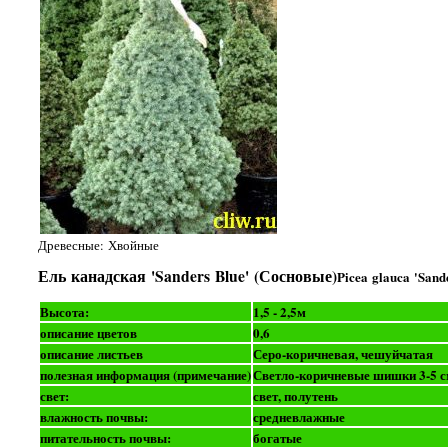
Древесные: Хвойные
Ель канадская 'Sanders Blue' (Сосновые)
Picea glauca 'Sand
Высота:
1,5 - 2,5м
описание цветов
0,6
описание листьев
Серо-коричневая, чешуйчатая
полезная информация (примечание)
Светло-коричневые шишки 3-5 с
свет:
свет, полутень
влажность почвы:
средневлажные
питательность почвы:
богатые