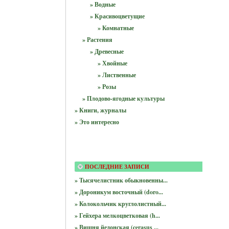
» Водные
» Красивоцветущие
» Комнатные
» Растения
» Древесные
» Хвойные
» Лиственные
» Розы
» Плодово-ягодные культуры
» Книги, журналы
» Это интересно
ПОСЛЕДНИЕ ЗАПИСИ
» Тысячелистник обыкновенны...
» Дороникум восточный (doro...
» Колокольчик круглолистный...
» Гейхера мелкоцветковая (h...
» Вишня йедонская (cerasus ...