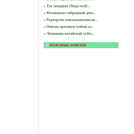
» Туя западная (thuja occid...
» Фаленопсис гибридный (pha...
» Роджерсия конскокаштаноли...
» Очиток ореганум (sedum or...
» Лимонник китайский (schis...
ПОЛЕЗНЫЕ ЗАМЕТКИ