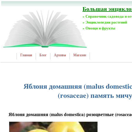
Большая энциклоп
» Справочник садовода и о
» Энциклопедия растений
» Овощи и фрукты
Главная
Блог
Архивы
Магазин
Яблоня домашняя (malus domesti
(rosaceae) память мич
Яблоня домашняя (malus domestica) розоцветные (rosace