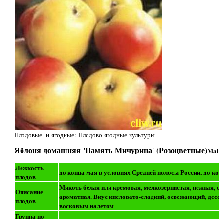
Плодовые и ягодные: Плодово-ягодные культуры
Яблоня домашняя 'Память Мичурина' (Розоцветные)
Mal
Лежкость
до конца мая в условиях Средней полосы России, до к
плодов
Мякоть белая или кремовая, мелкозернистая, нежная, с
Описание
ароматная. Вкус кисловато-сладкий, освежающий, дес
плодов
восковым налетом
Группа по