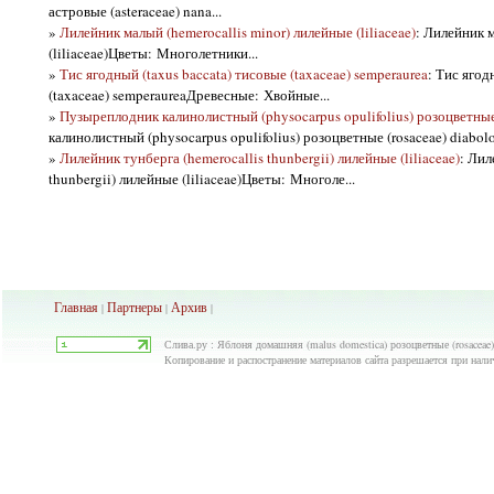
астровые (asteraceae) nana...
»
Лилейник малый (hemerocallis minor) лилейные (liliaceae)
: Лилейник м
(liliaceae)Цветы: Многолетники...
»
Тис ягодный (taxus baccata) тисовые (taxaceae) semperaurea
: Тис ягод
(taxaceae) semperaureaДревесные: Хвойные...
»
Пузыреплодник калинолистный (physocarpus opulifolius) розоцветные 
калинолистный (physocarpus opulifolius) розоцветные (rosaceae) diabolo.
»
Лилейник тунберга (hemerocallis thunbergii) лилейные (liliaceae)
: Лил
thunbergii) лилейные (liliaceae)Цветы: Многоле...
Главная
Партнеры
Архив
|
|
|
Слива.ру : Яблоня домашняя (malus domestica) розоцветные (rosaceae
Копирование и распостранение материалов сайта разрешается при нали