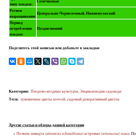
Семечковые
типу плодов:
Регион
Центрально-Черноземный, Нижневолжский
выращивания:
Период
потребления
Позднезимний
плодов:
Поделитесь этой записью или добавьте в закладки
Категории
:
Плодово-ягодные культуры
,
Энциклопедия садовода
Теги
:
луковичные цветы почтой
,
садовый декоративный цветок
Другие статьи и обзоры данной категории
»
Полынь шмидта (artemisia schmidtiana) астровые (asteraceae) nana
: По