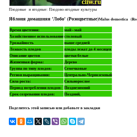
Плодовые и ягодные: Плодово-ягодные культуры
Яблоня домашняя 'Лобо' (Розоцветные)
Malus domestica (Ro
Время цветения:
май - май
Хозяйственное использование
столовый
Урожайность
выше средней
Лежкость плодов
плоды лежат до 4 месяцев
Описание цветов
цветки белые
Жизненная форма:
Дерево
Группа по типу плодов:
Семечковые
Регион выращивания:
Центрально-Черноземный
Сила роста:
Сильнорослое
Период потребления плодов:
Позднезимний
Срок созревания плодов:
Поздний,
Поделитесь этой записью или добавьте в закладки