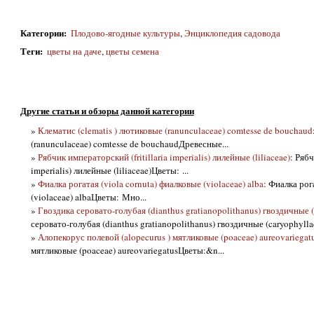
Категории
:
Плодово-ягодные культуры
,
Энциклопедия садовода
Теги
:
цветы на даче
,
цветы семена
Другие статьи и обзоры данной категории
»
Клематис (clematis ) лютиковые (ranunculaceae) comtesse de bouchaud
(ranunculaceae) comtesse de bouchaudДревесные...
»
Рябчик императорский (fritillaria imperialis) лилейные (liliaceae)
: Рябч
imperialis) лилейные (liliaceae)Цветы: ...
»
Фиалка рогатая (viola cornuta) фиалковые (violaceae) alba
: Фиалка рог
(violaceae) albaЦветы: Мно...
»
Гвоздика серовато-голубая (dianthus gratianopolithanus) гвоздичные (
серовато-голубая (dianthus gratianopolithanus) гвоздичные (caryophyllace
»
Алопекорус полевой (alopecurus ) мятликовые (poaceae) aureovariegat
мятликовые (poaceae) aureovariegatusЦветы:&n...