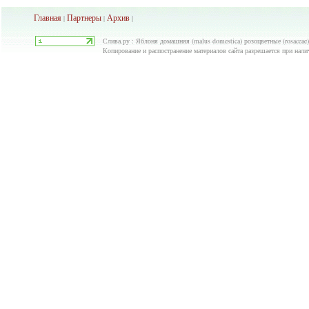
Главная
Партнеры
Архив
|
|
|
Слива.ру : Яблоня домашняя (malus domestica) розоцветные (rosaceae
Копирование и распостранение материалов сайта разрешается при нали