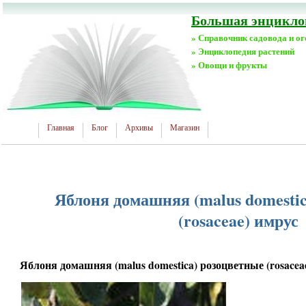
Большая энциклоп
» Справочник садовода и о
» Энциклопедия растений
» Овощи и фрукты
Главная
Блог
Архивы
Магазин
Яблоня домашняя (malus domesti
(rosaceae) имрус
Яблоня домашняя (malus domestica) розоцветные (rosacea