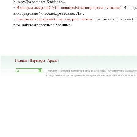
humpyДревесные: Хвойные...
»
Виноград амурский (vitis amurensis) виноградовые (vitaceae)
: Виногра
виноградовые (vitaceae)Древесные: Ли...
»
Ель (picea ) сосновые (pinaceae) procumbens
: Ель (picea ) сосновые (p
procumbensДревесные: Хвойные...
Главная
Партнеры
Архив
|
|
|
Слива.ру : Яблоня домашняя (malus domestica) розоцветные (rosaceae
Копирование и распостранение материалов сайта разрешается при нали