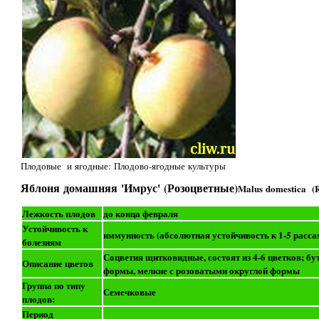
Плодовые и ягодные: Плодово-ягодные культуры
Яблоня домашняя 'Имрус' (Розоцветные)
Malus domestica (R
Лежкость плодов
до конца февраля
Устойчивость к
иммунность (абсолютная устойчивость к 1-5 расса
болезням
Соцветия щитковидные, состоят из 4-6 цветков; бу
Описание цветов
формы, мелкие с розоватыми округлой формы
Группа по типу
Семечковые
плодов:
Период