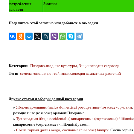
потребления
Зимний
плодов:
Поделитесь этой записью или добавьте в закладки
Категории
:
Плодово-ягодные культуры
,
Энциклопедия садовода
Теги
:
семена конопли почтой
,
энциклопедия комнатных растений
Другие статьи и обзоры данной категории
»
Яблоня домашняя (malus domestica) розоцветные (rosaceae) орловим
:
розоцветные (rosaceae) орловимПлодовые ...
»
Туя западная (thuja occidentalis) кипарисовые (cupressacaea) filiformis
кипарисовые (cupressacaea) filiformisДревес...
»
Сосна горная (pinus mugo) сосновые (pinaceae) humpy
: Сосна горная