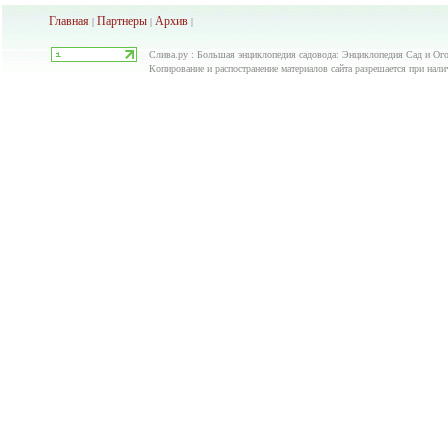
Главная
Партнеры
Архив
|
|
|
Слива.ру : Большая энциклопедия садовода: Энциклопедия Сад и Ого
Копирование и распостранение материалов сайта разрешается при нали