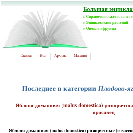
Большая энциклоп
» Справочник садовода и о
» Энциклопедия растений
» Овощи и фрукты
Главная
Блог
Архивы
Магазин
Последнее в категории
Плодово-я
Яблоня домашняя (malus domestica) розоцветны
красавец
Яблоня домашняя (malus domestica) розоцветные (rosace