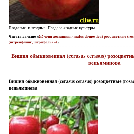
Плодовые и ягодные: Плодово-ягодные культуры
Читать дальше «
Яблоня домашняя (malus domestica) розоцветные (ros
(штрейфлинг, штрифель) →
»
Вишня обыкновенная (cerasus cerasus) розоцветны
веньяминова
Вишня обыкновенная (cerasus cerasus) розоцветные (rosa
веньяминова