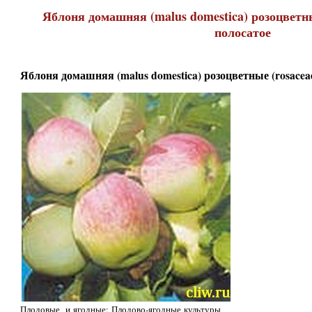
Яблоня домашняя (malus domestica) розоцветны
полосатое
Яблоня домашняя (malus domestica) розоцветные (rosacea
Плодовые и ягодные: Плодово-ягодные культуры