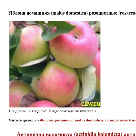
Яблоня домашняя (malus domestica) розоцветные (rosacea
Плодовые и ягодные: Плодово-ягодные культуры
Читать дальше «
Яблоня домашняя (malus domestica) розоцветные (ro
Актинидия коломикта (actinidia kolomicta) акти