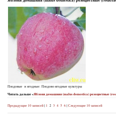
Яблоня домашняя (malus domestica) розоцветные (rosacea
Плодовые и ягодные: Плодово-ягодные культуры
Читать дальше «
Яблоня домашняя (malus domestica) розоцветные (ro
Предыдущие 10 записей
|
1
2
3
4
5
6
|
Следующие 10 записей