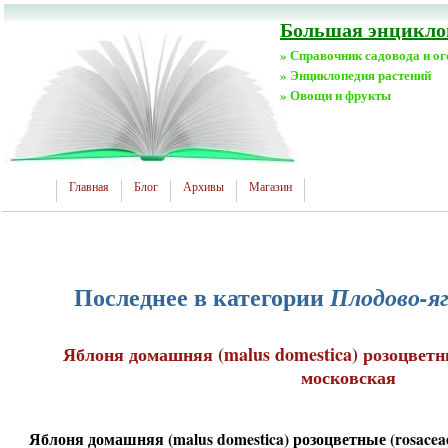
Большая энциклоп
» Справочник садовода и о
» Энциклопедия растений
» Овощи и фрукты
Главная
Блог
Архивы
Магазин
Последнее в категории
Плодово-я
Яблоня домашняя (malus domestica) розоцветн
московская
Яблоня домашняя (malus domestica) розоцветные (rosace