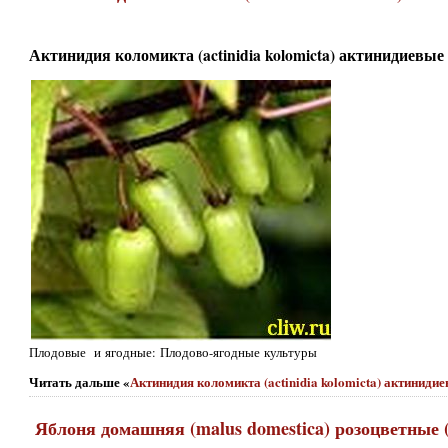
Актинидия коломикта (actinidia kolomicta) актинидиевые (
Плодовые и ягодные: Плодово-ягодные культуры
Читать дальше «
Актинидия коломикта (actinidia kolomicta) актинидиев
Яблоня домашняя (malus domestica) розоцветные (