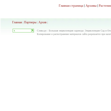
Главная страница
|
Архивы
|
Растения
Главная
Партнеры
Архив
|
|
|
Слива.ру : Большая энциклопедия садовода: Энциклопедия Сад и Ого
Копирование и распостранение материалов сайта разрешается при нали