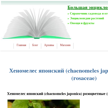
Большая энциклоп
» Справочник садовода и о
» Энциклопедия растений
» Овощи и фрукты
Главная
Блог
Архивы
Магазин
Хеномелес японский (chaenomeles ja
(rosaceae)
Хеномелес японский (chaenomeles japonica) розоцветные (