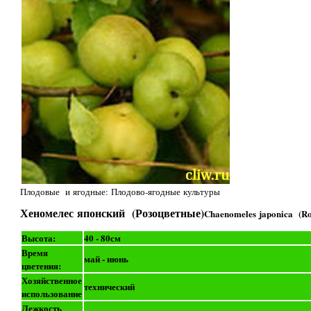
Плодовые и ягодные: Плодово-ягодные культуры
Хеномелес японский (Розоцветные)
Chaenomeles japonica (Ro
Высота:
40 - 80см
Время
май - июнь
цветения:
Хозяйственное
технический
использование
Лежкость