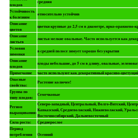
средняя
плодов
Устойчивость
относительно устойчив
к болезням
Описание
цветки крупные до 2,5 см в диаметре, ярко-оранжево-
цветов
Описание
листья мелкие овальные. Часто используется как дек
листьев
Условия
в средней полосе зимует хорошо без укрытия
зимовки
Описание
плоды небольшие, до 5 см в длину, овальные, зеленова
плодов
Примечание
часто используют как декоративный красиво-цветущий
Опасные
Растение колючее!
свойства:
Группа по
Семечковые
типу плодов:
Северо-западный, Центральный, Волго-Вятский, Цент
Регион
Кавказский, Средневолжский, Нижневолжский, Уральск
выращивания:
Восточносибирский, Дальневосточный
Сила роста:
Среднерослое
Период
потребления
Осенний