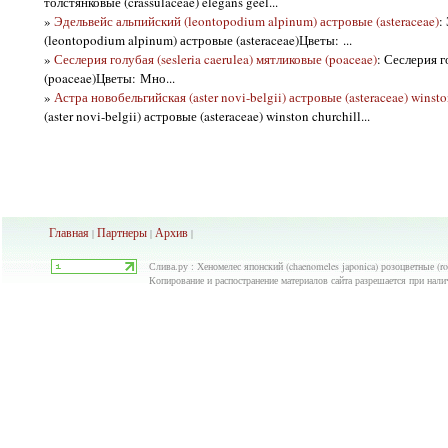
толстянковые (crassulaceae) elegans geel...
»
Эдельвейс альпийский (leontopodium alpinum) астровые (asteraceae)
:
(leontopodium alpinum) астровые (asteraceae)Цветы: ...
»
Сеслерия голубая (sesleria caerulea) мятликовые (poaceae)
: Сеслерия г
(poaceae)Цветы: Мно...
»
Астра новобельгийская (aster novi-belgii) астровые (asteraceae) winsto
(aster novi-belgii) астровые (asteraceae) winston churchill...
Главная
Партнеры
Архив
|
|
|
Слива.ру : Хеномелес японский (chaenomeles japonica) розоцветные (ro
Копирование и распостранение материалов сайта разрешается при нали