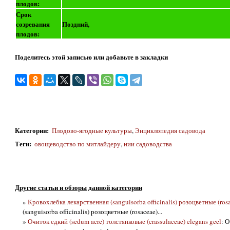
плодов:
Срок
созревания
Поздний,
плодов:
Поделитесь этой записью или добавьте в закладки
Категории
:
Плодово-ягодные культуры
,
Энциклопедия садовода
Теги
:
овощеводство по митлайдеру
,
нии садоводства
Другие статьи и обзоры данной категории
»
Кровохлебка лекарственная (sanguisorba officinalis) розоцветные (ros
(sanguisorba officinalis) розоцветные (rosaceae)...
»
Очиток едкий (sedum acre) толстянковые (crassulaceae) elegans geel
: О