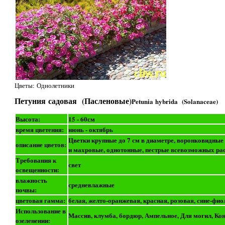
Цветы: Однолетники
Петуния садовая (Пасленовые)
Petunia hybrida (Solanaceae)
Высота:
15 - 60см
время цветения:
июнь - октябрь
Цветки крупные до 7 см в диаметре, воронковидные
описание цветов:
и махровые, однотонные, пестрые всевозможных ра
Требования к
свет
освещенности:
влажность
средневлажные
почвы:
цветовая гамма:
белая, желто-оранжевая, красная, розовая, сине-фио
Использование в
Массив, клумба, бордюр, Ампельное, Для могил, Ко
озеленении: