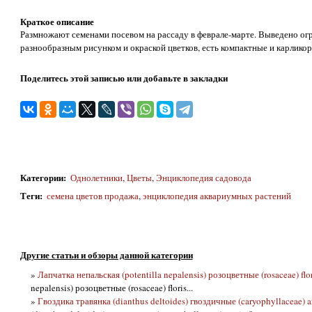
Краткое описание
Размножают семенами посевом на рассаду в феврале-марте. Выведено ог
разнообразным рисунком и окраской цветков, есть компактные и карлико
Поделитесь этой записью или добавьте в закладки
Категории
:
Однолетники
,
Цветы
,
Энциклопедия садовода
Теги
:
семена цветов продажа
,
энциклопедия аквариумных растений
Другие статьи и обзоры данной категории
»
Лапчатка непальская (potentilla nepalensis) розоцветные (rosaceae) flor
nepalensis) розоцветные (rosaceae) floris...
»
Гвоздика травянка (dianthus deltoides) гвоздичные (caryophyllaceae) arc