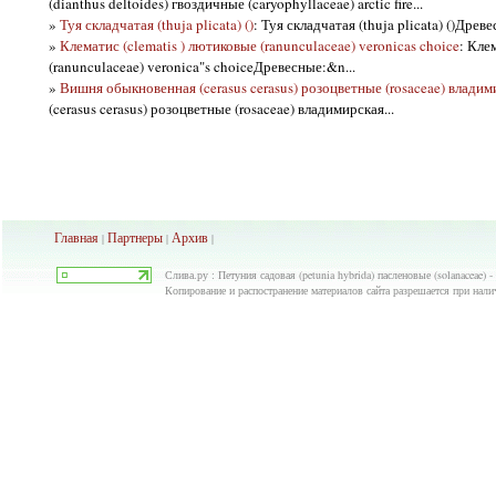
(dianthus deltoides) гвоздичные (caryophyllaceae) arctic fire...
»
Туя складчатая (thuja plicata) ()
: Туя складчатая (thuja plicata) ()Древ
»
Клематис (clematis ) лютиковые (ranunculaceae) veronicas choice
: Кле
(ranunculaceae) veronica"s choiceДревесные:&n...
»
Вишня обыкновенная (cerasus cerasus) розоцветные (rosaceae) владим
(cerasus cerasus) розоцветные (rosaceae) владимирская...
Главная
Партнеры
Архив
|
|
|
Слива.ру : Петуния садовая (petunia hybrida) пасленовые (solanaceae)
Копирование и распостранение материалов сайта разрешается при нали