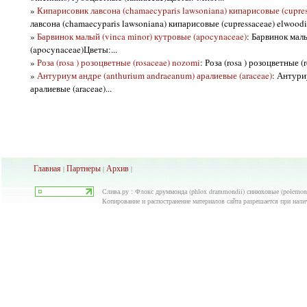
»
Кипарисовик лавсона (chamaecyparis lawsoniana) кипарисовые (cupres
лавсона (chamaecyparis lawsoniana) кипарисовые (cupressaceae) elwoodii
»
Барвинок малый (vinca minor) кутровые (apocynaceae)
: Барвинок мал
(apocynaceae)Цветы:...
»
Роза (rosa ) розоцветные (rosaceae) nozomi
: Роза (rosa ) розоцветные 
»
Антуриум андре (anthurium andraeanum) аралиевые (araceae)
: Антури
аралиевые (araceae)...
Главная
Партнеры
Архив
|
|
|
Слива.ру : Флокс друммонда (phlox drammondii) синюховые (polemoni
Копирование и распостранение материалов сайта разрешается при нали