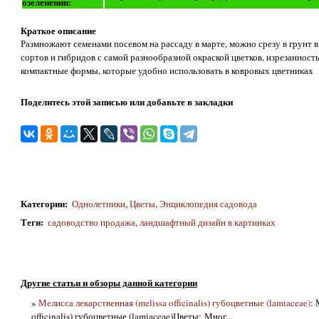
озеленении:
Краткое описание
Размножают семенами посевом на рассаду в марте, можно срезу в грунт 
сортов и гибридов с самой разнообразной окраской цветков, изрезанность
компактные формы, которые удобно использовать в ковровых цветниках
Поделитесь этой записью или добавьте в закладки
Категории
:
Однолетники
,
Цветы
,
Энциклопедия садовода
Теги
:
садоводство продажа
,
ландшафтный дизайн в картинках
Другие статьи и обзоры данной категории
»
Мелисса лекарственная (melissa officinalis) губоцветные (lamiaceae)
: 
officinalis) губоцветные (lamiaceae)Цветы: Мног...