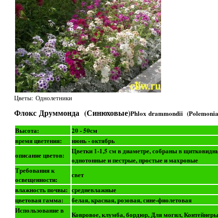
Цветы: Однолетники
Флокс Друммонда (Синюховые)
Phlox drammondii (Polemonia
Высота:
20 - 50см
время цветения:
июнь - октябрь
Цветки 1-1,5 см в диаметре, собраны в щитковидны
описание цветов:
однотонные и пестрые, простые и махровые
Требования к
свет
освещенности:
влажность почвы:
средневлажные
цветовая гамма:
белая, красная, розовая, сине-фиолетовая
Использование в
Ковровое, клумба, бордюр, Для могил, Контейнер