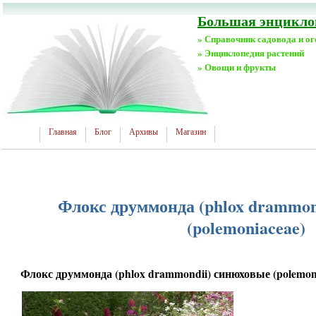
Большая энциклоп
» Справочник садовода и о
» Энциклопедия растений
» Овощи и фрукты
Главная
Блог
Архивы
Магазин
Флокс друммонда (phlox drammon
(polemoniaceae)
Флокс друммонда (phlox drammondii) синюховые (polemon