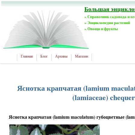
Большая энциклоп
» Справочник садовода и о
» Энциклопедия растений
» Овощи и фрукты
Главная
Блог
Архивы
Магазин
Яснотка крапчатая (lamium macula
(lamiaceae) chequer
Яснотка крапчатая (lamium maculatum) губоцветные (lami