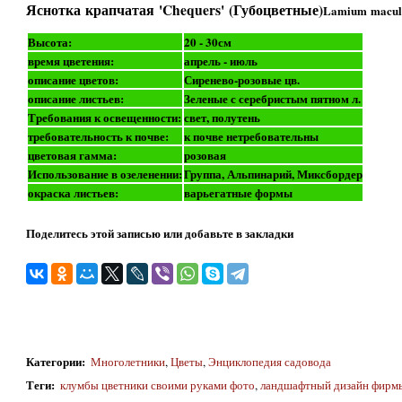
Яснотка крапчатая 'Chequers' (Губоцветные)
Lamium macula
Высота:
20 - 30см
время цветения:
апрель - июль
описание цветов:
Сиренево-розовые цв.
описание листьев:
Зеленые с серебристым пятном л.
Требования к освещенности:
свет, полутень
требовательность к почве:
к почве нетребовательны
цветовая гамма:
розовая
Использование в озеленении:
Группа, Альпинарий, Миксбордер
окраска листьев:
варьегатные формы
Поделитесь этой записью или добавьте в закладки
Категории
:
Многолетники
,
Цветы
,
Энциклопедия садовода
Теги
:
клумбы цветники своими руками фото
,
ландшафтный дизайн фирм