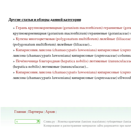
Другие статьи и обзоры данной категории
»
Герань крупнокорневищная (geranium macrorrhizum) гераниевые (geran
крупнокорневищная (geranium macrorrhizum) гераниевые (geraniaceae) sp
»
Купена многоцветковая (polygonatum multiflorum) лилейные (liliaceae
(polygonatum multiflorum) лилейные (liliaceae)...
»
Кипарисовик лавсона (chamaecyparis lawsoniana) кипарисовые (cupres
лавсона (chamaecyparis lawsoniana) кипарисовые (cupressaceae) columnar
»
Печёночница благородная (hepatica nobilis) лютиковые (ranunculacea
(hepatica nobilis) лютиковые (ranunculaceae)...
»
Кипарисовик лавсона (chamaecyparis lawsoniana) кипарисовые (cupress
лавсона (chamaecyparis lawsoniana) кипарисовые (cupressaceae) ellwood’s
Главная
Партнеры
Архив
|
|
|
Слива.ру : Яснотка крапчатая (lamium maculatum) губоцветные (lamiac
Копирование и распостранение материалов сайта разрешается при нали