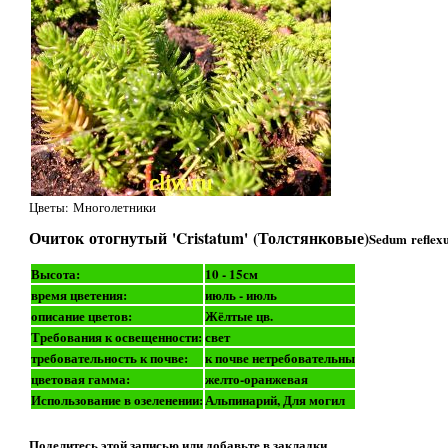
Цветы: Многолетники
Очиток отогнутый 'Cristatum' (Толстянковые)
Sedum reflex
Высота:
10 - 15см
время цветения:
июль - июль
описание цветов:
Жёлтые цв.
Требования к освещенности:
свет
требовательность к почве:
к почве нетребовательны
цветовая гамма:
желто-оранжевая
Использование в озеленении:
Альпинарий, Для могил
Поделитесь этой записью или добавьте в закладки