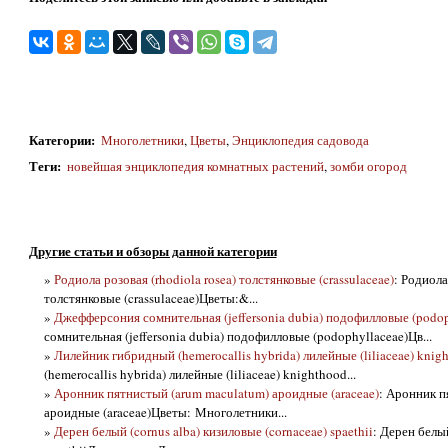
Категории
:
Многолетники
,
Цветы
,
Энциклопедия садовода
Теги
:
новейшая энциклопедия комнатных растений
,
зомби огород
Другие статьи и обзоры данной категории
»
Родиола розовая (rhodiola rosea) толстянковые (crassulaceae)
: Родиола
толстянковые (crassulaceae)Цветы:&...
»
Джефферсония сомнительная (jeffersonia dubia) подофилловые (podop
сомнительная (jeffersonia dubia) подофилловые (podophyllaceae)Цв...
»
Лилейник гибридный (hemerocallis hybrida) лилейные (liliaceae) knig
(hemerocallis hybrida) лилейные (liliaceae) knighthood...
»
Аронник пятнистый (arum maculatum) ароидные (araceae)
: Аронник п
ароидные (araceae)Цветы: Многолетники...
»
Дерен белый (cornus alba) кизиловые (cornaceae) spaethii
: Дерен белый