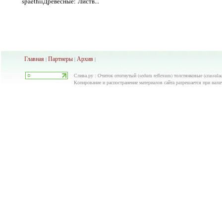
spaethiiДревесные: Листв...
Главная
Партнеры
Архив
|
|
|
Слива.ру : Очиток отогнутый (sedum reflexum) толстянковые (crassulac
Копирование и распостранение материалов сайта разрешается при нали