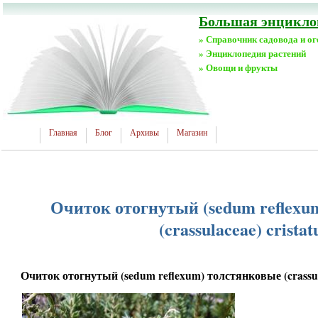
Большая энциклоп
» Справочник садовода и о
» Энциклопедия растений
» Овощи и фрукты
Главная
Блог
Архивы
Магазин
Очиток отогнутый (sedum reflexu
(crassulaceae) crista
Очиток отогнутый (sedum reflexum) толстянковые (crassul