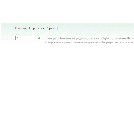
Главная
Партнеры
Архив
|
|
|
Слива.ру : Лилейник гибридный (hemerocallis hybrida) лилейные (liliac
Копирование и распостранение материалов сайта разрешается при нали