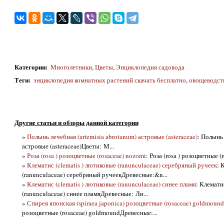
Категории
:
Многолетники
,
Цветы
,
Энциклопедия садовода
Теги
:
энциклопедия комнатных растений скачать бесплатно
,
овощеводст
Другие статьи и обзоры данной категории
»
Полынь лечебная (artemisia abrotanum) астровые (asteraceae)
: Полынь 
астровые (asteraceae)Цветы: М...
»
Роза (rosa ) розоцветные (rosaceae) nozomi
: Роза (rosa ) розоцветные 
»
Клематис (clematis ) лютиковые (ranunculaceae) серебряный ручеек
: 
(ranunculaceae) серебряный ручеекДревесные:&n...
»
Клематис (clematis ) лютиковые (ranunculaceae) синее пламя
: Клемати
(ranunculaceae) синее пламяДревесные: Ли...
»
Спирея японская (spiraea japonica) розоцветные (rosaceae) goldmound
розоцветные (rosaceae) goldmoundДревесные:...