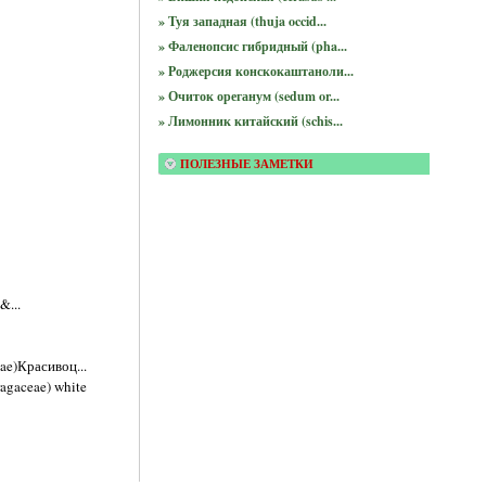
» Туя западная (thuja occid...
» Фаленопсис гибридный (pha...
» Роджерсия конскокаштаноли...
» Очиток ореганум (sedum or...
» Лимонник китайский (schis...
ПОЛЕЗНЫЕ ЗАМЕТКИ
&...
ae)Красивоц...
ragaceae) white