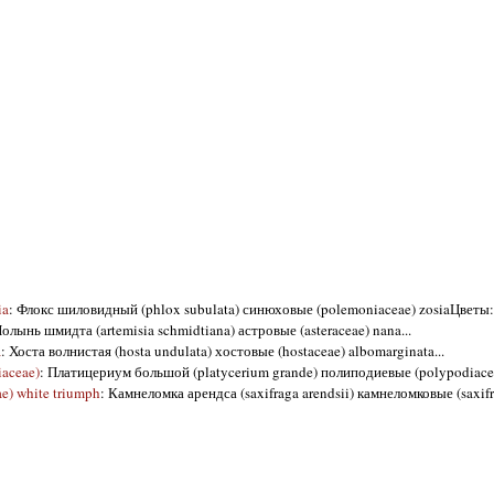
ia
: Флокс шиловидный (phlox subulata) синюховые (polemoniaceae) zosiaЦветы:
Полынь шмидта (artemisia schmidtiana) астровые (asteraceae) nana...
a
: Хоста волнистая (hosta undulata) хостовые (hostaceae) albomarginata...
aceae)
: Платицериум большой (platycerium grande) полиподиевые (polypodiace
e) white triumph
: Камнеломка арендса (saxifraga arendsii) камнеломковые (saxif