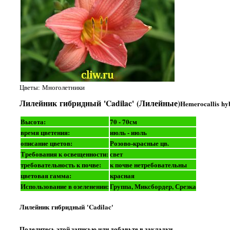
Цветы: Многолетники
Лилейник гибридный 'Cadilac' (Лилейные)
Hemerocallis hyb
Высота:
70 - 70см
время цветения:
июль - июль
описание цветов:
Розово-красные цв.
Требования к освещенности:
свет
требовательность к почве:
к почве нетребовательны
цветовая гамма:
красная
Использование в озеленении:
Группа, Миксбордер, Срезка
Лилейник гибридный 'Cadilac'
Поделитесь этой записью или добавьте в закладки