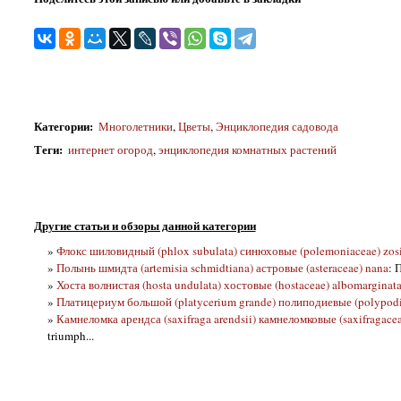
Категории
:
Многолетники
,
Цветы
,
Энциклопедия садовода
Теги
:
интернет огород
,
энциклопедия комнатных растений
Другие статьи и обзоры данной категории
»
Флокс шиловидный (phlox subulata) синюховые (polemoniaceae) zos
»
Полынь шмидта (artemisia schmidtiana) астровые (asteraceae) nana
: 
»
Хоста волнистая (hosta undulata) хостовые (hostaceae) albomarginat
»
Платицериум большой (platycerium grande) полиподиевые (polypodi
»
Камнеломка арендса (saxifraga arendsii) камнеломковые (saxifragacea
triumph...