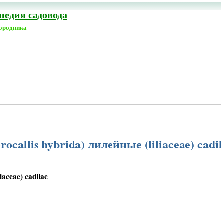
едия садовода
городника
allis hybrida) лилейные (liliaceae) cadi
aceae) cadilac