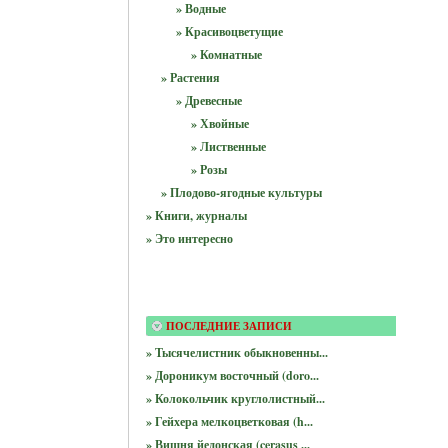
» Водные
» Красивоцветущие
» Комнатные
» Растения
» Древесные
» Хвойные
» Лиственные
» Розы
» Плодово-ягодные культуры
» Книги, журналы
» Это интересно
ПОСЛЕДНИЕ ЗАПИСИ
» Тысячелистник обыкновенны...
» Дороникум восточный (doro...
» Колокольчик круглолистный...
» Гейхера мелкоцветковая (h...
» Вишня йедонская (cerasus ...