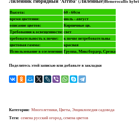
Лилейник гибридный 'Arriba' (Лилейные)
Hemerocallis hybri
Высота:
60 - 60см
время цветения:
июль - август
описание цветов:
Кирпичные цв.
Требования к освещенности:
свет
требовательность к почве:
к почве нетребовательны
цветовая гамма:
красная
Использование в озеленении:
Группа, Миксбордер, Срезка
Поделитесь этой записью или добавьте в закладки
Категории
:
Многолетники
,
Цветы
,
Энциклопедия садовода
Теги
:
семена русский огород
,
семена цветов