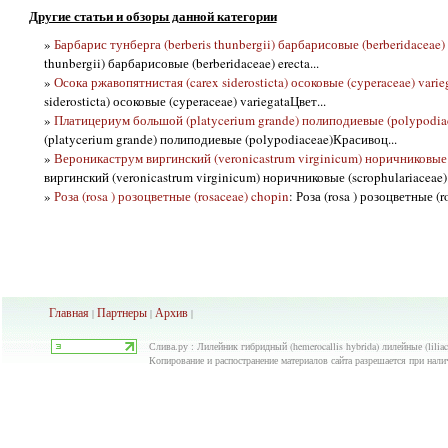
Другие статьи и обзоры данной категории
»
Барбарис тунберга (berberis thunbergii) барбарисовые (berberidaceae) 
thunbergii) барбарисовые (berberidaceae) erecta...
»
Осока ржавопятнистая (carex siderosticta) осоковые (cyperaceae) varie
siderosticta) осоковые (cyperaceae) variegataЦвет...
»
Платицериум большой (platycerium grande) полиподиевые (polypodia
(platycerium grande) полиподиевые (polypodiaceae)Красивоц...
»
Вероникаструм виргинский (veronicastrum virginicum) норичниковые (
виргинский (veronicastrum virginicum) норичниковые (scrophulariaceae).
»
Роза (rosa ) розоцветные (rosaceae) chopin
: Роза (rosa ) розоцветные (
Главная
Партнеры
Архив
|
|
|
Слива.ру : Лилейник гибридный (hemerocallis hybrida) лилейные (liliac
Копирование и распостранение материалов сайта разрешается при нали