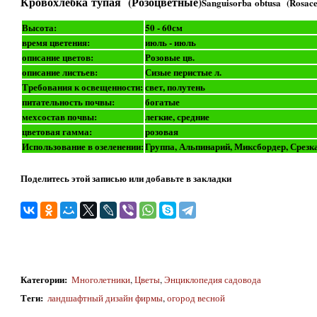
Кровохлебка тупая (Розоцветные)
Sanguisorba obtusa (Rosace
Высота:
50 - 60см
время цветения:
июль - июль
описание цветов:
Розовые цв.
описание листьев:
Сизые перистые л.
Требования к освещенности:
свет, полутень
питательность почвы:
богатые
мехсостав почвы:
легкие, средние
цветовая гамма:
розовая
Использование в озеленении:
Группа, Альпинарий, Миксбордер, Срезк
Поделитесь этой записью или добавьте в закладки
Категории
:
Многолетники
,
Цветы
,
Энциклопедия садовода
Теги
:
ландшафтный дизайн фирмы
,
огород весной