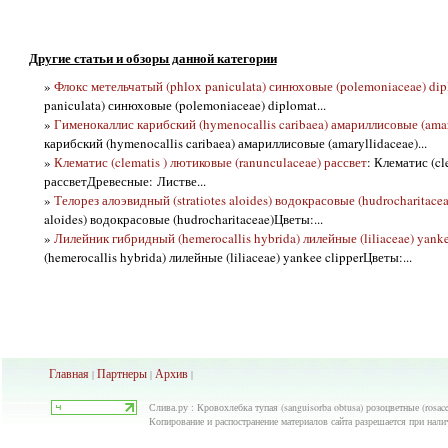
Другие статьи и обзоры данной категории
»
Флокс метельчатый (phlox paniculata) синюховые (polemoniaceae) dip
paniculata) синюховые (polemoniaceae) diplomat...
»
Гименокаллис карибский (hymenocallis caribaea) амариллисовые (amar
карибский (hymenocallis caribaea) амариллисовые (amaryllidaceae)...
»
Клематис (clematis ) лютиковые (ranunculaceae) рассвет
: Клематис (cl
рассветДревесные: Листве...
»
Телорез алоэвидный (stratiotes aloides) водокрасовые (hudrocharitacea
aloides) водокрасовые (hudrocharitaceae)Цветы:...
»
Лилейник гибридный (hemerocallis hybrida) лилейные (liliaceae) yanke
(hemerocallis hybrida) лилейные (liliaceae) yankee clipperЦветы:...
Главная
Партнеры
Архив
|
|
|
Слива.ру : Кровохлебка тупая (sanguisorba obtusa) розоцветные (rosac
Копирование и распостранение материалов сайта разрешается при нали