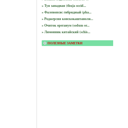
» Туя западная (thuja occid...
» Фаленопсис гибридный (pha...
» Роджерсия конскокаштаноли...
» Очиток ореганум (sedum or...
» Лимонник китайский (schis...
ПОЛЕЗНЫЕ ЗАМЕТКИ