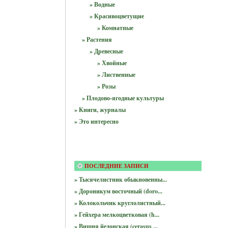
» Водные
» Красивоцветущие
» Комнатные
» Растения
» Древесные
» Хвойные
» Лиственные
» Розы
» Плодово-ягодные культуры
» Книги, журналы
» Это интересно
ПОСЛЕДНИЕ ЗАПИСИ
» Тысячелистник обыкновенны...
» Дороникум восточный (doro...
» Колокольчик круглолистный...
» Гейхера мелкоцветковая (h...
» Вишня йедонская (cerasus ...