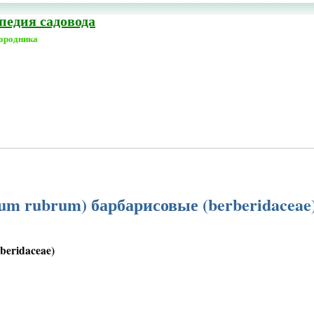
едия садовода
городника
um rubrum) барбарисовые (berberidaceae
beridaceae)