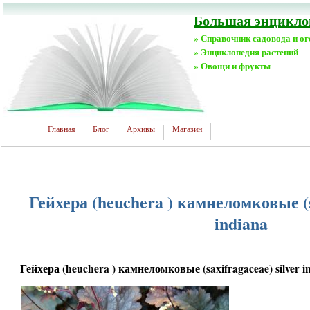
Большая энциклоп
» Справочник садовода и о
» Энциклопедия растений
» Овощи и фрукты
Главная
Блог
Архивы
Магазин
Гейхера (heuchera ) камнеломковые (sa
indiana
Гейхера (heuchera ) камнеломковые (saxifragaceae) silver i