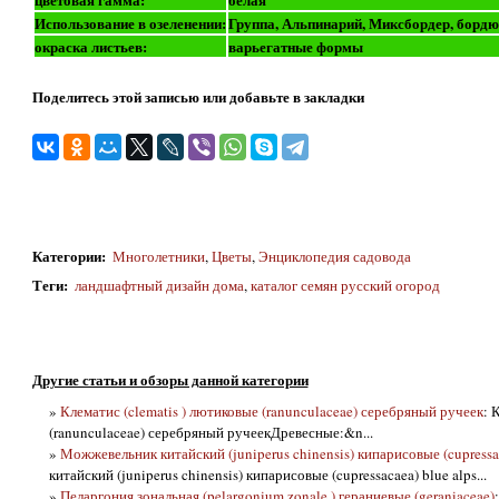
Использование в озеленении:
Группа, Альпинарий, Миксбордер, бордю
окраска листьев:
варьегатные формы
Поделитесь этой записью или добавьте в закладки
Категории
:
Многолетники
,
Цветы
,
Энциклопедия садовода
Теги
:
ландшафтный дизайн дома
,
каталог семян русский огород
Другие статьи и обзоры данной категории
»
Клематис (clematis ) лютиковые (ranunculaceae) серебряный ручеек
: 
(ranunculaceae) серебряный ручеекДревесные:&n...
»
Можжевельник китайский (juniperus chinensis) кипарисовые (cupressac
китайский (juniperus chinensis) кипарисовые (cupressacaea) blue alps...
»
Пеларгония зональная (pelargonium zonale ) гераниевые (geraniaceae)