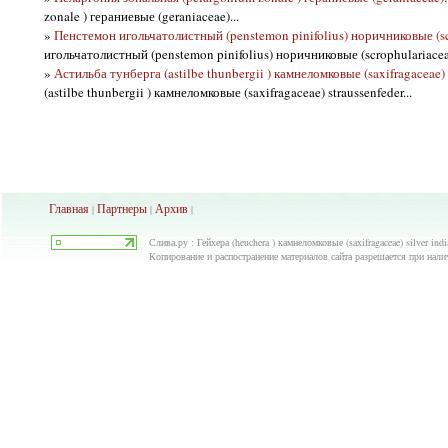
zonale ) гераниевые (geraniaceae)...
»
Пенстемон игольчатолистный (penstemon pinifolius) норичниковые (sc
игольчатолистный (penstemon pinifolius) норичниковые (scrophulariaceae
»
Астильба тунберга (astilbe thunbergii ) камнеломковые (saxifragaceae) 
(astilbe thunbergii ) камнеломковые (saxifragaceae) straussenfeder...
Главная
Партнеры
Архив
|
|
|
Слива.ру : Гейхера (heuchera ) камнеломковые (saxifragaceae) silver in
Копирование и распостранение материалов сайта разрешается при нали