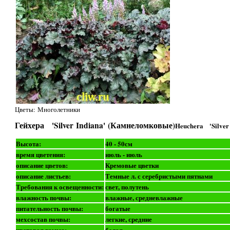
Цветы: Многолетники
Гейхера 'Silver Indiana' (Камнеломковые)
Heuchera 'Silver 
Высота:
40 - 50см
время цветения:
июль - июль
описание цветов:
Кремовые цветки
описание листьев:
Темные л. с серебристыми пятнами
Требования к освещенности:
свет, полутень
влажность почвы:
влажные, средневлажные
питательность почвы:
богатые
мехсостав почвы:
легкие, средние
цветовая гамма:
белая