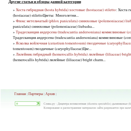
Другие статьи и обзоры данной категории
»
Хоста гибридная (hosta hybrida) хостовые (hostaceae) stiletto
: Хоста г
(hostaceae) stilettoЦветы: Многолетни...
»
Флокс метельчатый (phlox paniculata) синюховые (polemoniaceae) liu
paniculata) синюховые (polemoniaceae) liubasha...
»
Традесканция андерсена (tradescantia andersoniana) коммелиновые (c
Традесканция андерсена (tradescantia andersoniana) коммелиновые (comm
»
Ясколка войлочная (cerastium tomentosum) гвоздичные (caryophyllace
tomentosum) гвоздичные (caryophyllaceae)Цве...
»
Лилейник гибридный (hemerocallis hybrida) лилейные (liliaceae) brigh
(hemerocallis hybrida) лилейные (liliaceae) bright charm...
Главная
Партнеры
Архив
|
|
|
Слива.ру : Дицентра великолепная (dicentra spectabilis) дымянковые (f
Копирование и распостранение материалов сайта разрешается при нали