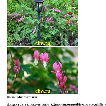
Цветы: Многолетники
Дицентра великолепная (Дымянковые)
Dicentra spectabilis