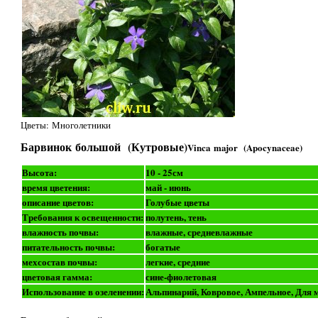
Цветы: Многолетники
Барвинок большой (Кутровые)
Vinca major (Apocynaceae)
Высота:
10 - 25см
время цветения:
май - июнь
описание цветов:
Голубые цветы
Требования к освещенности:
полутень, тень
влажность почвы:
влажные, средневлажные
питательность почвы:
богатые
мехсостав почвы:
легкие, средние
цветовая гамма:
сине-фиолетовая
Использование в озеленении:
Альпинарий, Ковровое, Ампельное, Для 