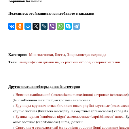
Барвинок большой
Поделитесь этой записью или добавьте в закладки
Категории
:
Многолетники
,
Цветы
,
Энциклопедия садовода
Теги
:
ландшафтный дизайн на
,
нк русский огород интернет магазин
Другие статьи и обзоры данной категории
»
Нивяник наибольший (leucanthemum maximum) астровые (asteraceae)
(leucanthemum maximum) астровые (asteraceae)...
»
Бруннера крупнолистная (brunnera macrophylla) каустные (brassicaceae
крупнолистная (brunnera macrophylla) каустные (brassicaceae) variegata..
»
Бузина черная (sambucus nigra) жимолостные (caprifoliaceae) aurea
: Б
жимолостные (caprifoliaceae) aureaДревесн...
»
Сингониум стополистный (syngonium podophyllum) ароидные (araceae)