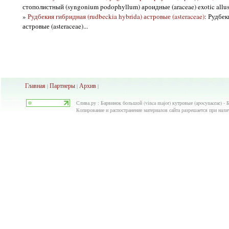
стополистный (syngonium podophyllum) ароидные (araceae) exotic allusi
»
Рудбекия гибридная (rudbeckia hybrida) астровые (asteraceae)
: Рудбек
астровые (asteraceae)...
Главная
Партнеры
Архив
|
|
|
Слива.ру : Барвинок большой (vinca major) кутровые (apocynaceae) -
Копирование и распостранение материалов сайта разрешается при нали