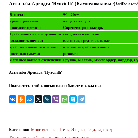
Астильба Арендса 'Hyacinth' (Камнеломковые)
Astilbe aren
Высота:
90 - 90см
время цветения:
август - август
описание цветов:
Сиренево-розовые цв.
Требования к освещенности:
свет, полутень, тень
влажность почвы:
влажные, средневлажные
требовательность к почве:
к почве нетребовательны
цветовая гамма:
розовая
Использование в озеленении:
Группа, Массив, Миксбордер, бордюр, Су
Астильба Арендса 'Hyacinth'
Поделитесь этой записью или добавьте в закладки
Категории
:
Многолетники
,
Цветы
,
Энциклопедия садовода
Теги
:
чудесный огород
,
заказать семена цветов