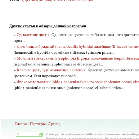
Другие статьи и обзоры данной категории
»
Однолетние цветы
: Однолетние цветочки либо летники - это достато
прох...
»
Лилейник гибридный (hemerocallis hybrida) лилейные (liliaceae) crimso
(hemerocallis hybrida) лилейные (liliaceae) crimson pirate...
»
Молочай трехгранный (euphorbia trigona) молочайные (euphorbiaceae
trigona) молочайные (euphorbiaceae)Красивоцвет...
»
Красивоцветущие комнатные растения
: Красивоцветущие комнатные
цветением. Они поражают многооб...
»
Флокс метельчатый (phlox paniculata) синюховые (polemoniaceae) eliz
(phlox paniculata) синюховые (polemoniaceae) elizabeth arden...
Главная
Партнеры
Архив
|
|
|
Слива.ру : Астильба арендса (astilbe arendsii) камнеломковые (saxifrag
Копирование и распостранение материалов сайта разрешается при нали