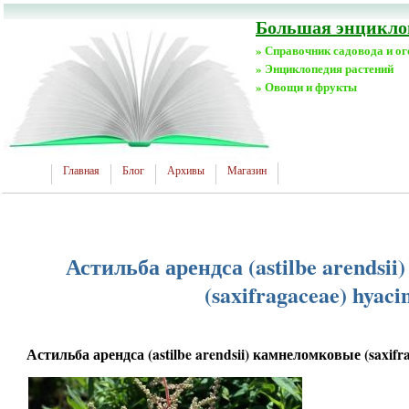
Большая энциклоп
» Справочник садовода и о
» Энциклопедия растений
» Овощи и фрукты
Главная
Блог
Архивы
Магазин
Астильба арендса (astilbe arendsi
(saxifragaceae) hyaci
Астильба арендса (astilbe arendsii) камнеломковые (saxifra