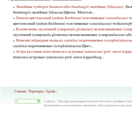
»
Лилейник тунберга (hemerocallis thunbergii) лилейные (liliaceae)
: Лил
thunbergii) лилейные (liliaceae)Цветы: Многоле...
»
Очиток цветоносный (sedum floriferum) толстянковые (crassulaceae) w
цветоносный (sedum floriferum) толстянковые (crassulaceae) weihenstepha
»
Колокольчик скученный (campanula glomerata) колокольчиковые (camp
скученный (campanula glomerata) колокольчиковые (campanulaceae) alba
»
Немезия гибридная (nemesia caerulea) норичниковые (scrophulariaceae
caerulea) норичниковые (scrophulariaceae)Цвет...
»
Астра кустовая (aster dumosus) астровые (asteraceae) prof. anton kipp
dumosus) астровые (asteraceae) prof. anton kippenberg...
Главная
Партнеры
Архив
|
|
|
Слива.ру : Мускари гроздевидный (muscari botryoides) лилейные (lilia
Копирование и распостранение материалов сайта разрешается при нали