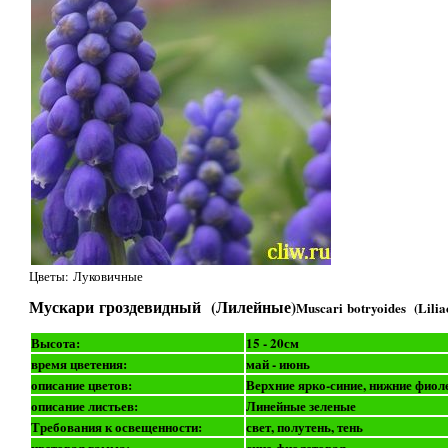
Цветы: Луковичные
Мускари гроздевидный (Лилейные)
Muscari botryoides (Lilia
Высота:
15 - 20см
время цветения:
май - июнь
описание цветов:
Верхние ярко-синие, нижние фиол
описание листьев:
Линейные зеленые
Требования к освещенности:
свет, полутень, тень
цветовая гамма:
сине-фиолетовая