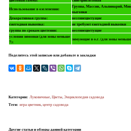
Группа, Массив, Альпинарий, Мик
Использование в озеленении:
выгонки
Декоративная группа:
весеннецветущие
ежегодная выкопка:
не требуют ежегодной выкопки
группа по срокам цветения:
весеннецветущие
условия зимовки (для зоны меньше
зимующие в о.г. (для зоны меньше
7):
Поделитесь этой записью или добавьте в закладки
Категории
:
Луковичные
,
Цветы
,
Энциклопедия садовода
Теги
:
игра цветник
,
центр садовода
Другие статьи и обзоры данной категории