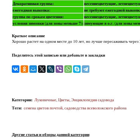
Декоративная группа:
весеннецветущие, летнецвету
ежегодная выкопка:
не требуют ежегодной выкопк
группа по срокам цветения:
весеннецветущие, летнецвету
условия зимовки (для зоны меньше 7):
зимующие в о.г. (для зоны ме
Краткое описание
Хорошо растет на одном месте до 10 лет, но лучше пересаживать через 
Поделитесь этой записью или добавьте в закладки
Категории
:
Луковичные
,
Цветы
,
Энциклопедия садовода
Теги
:
семена цветов почтой
,
садоводства всеволожского района
Другие статьи и обзоры данной категории