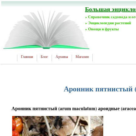
Большая энциклоп
» Справочник садовода и о
» Энциклопедия растений
» Овощи и фрукты
Главная
Блог
Архивы
Магазин
Аронник пятнистый (
Аронник пятнистый (arum maculatum) ароидные (aracea