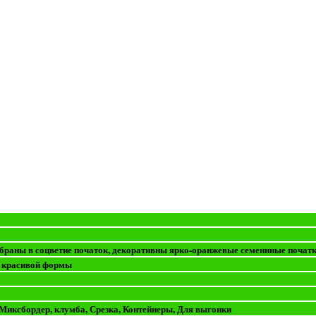
обраны в соцветие початок, декоративны ярко-оранжевые семеннные почат
, красивой формы
 Миксбордер, клумба, Срезка, Контейнеры, Для выгонки