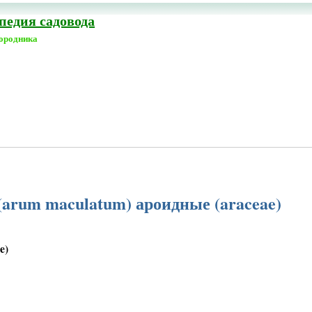
едия садовода
городника
arum maculatum) ароидные (araceae)
e)