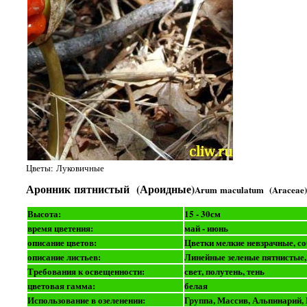
Цветы: Луковичные
Аронник пятнистый (Ароидные)
Arum maculatum (Araceae)
Высота:
15 - 30см
время цветения:
май - июнь
описание цветов:
Цветки мелкие невзрачные, с
описание листьев:
Линейные зеленые пятнистые
Требования к освещенности:
свет, полутень, тень
цветовая гамма:
белая
Использование в озеленении:
Группа, Массив, Альпинарий,