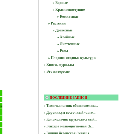
» Водные
» Красивоцветущие
» Комнатные
» Растения
» Древесные
» Хвойные
» Лиственные
» Розы
» Плодово-ягодные культуры
» Книги, журналы
» Это интересно
ПОСЛЕДНИЕ ЗАПИСИ
ки
» Тысячелистник обыкновенны...
» Дороникум восточный (doro...
» Колокольчик круглолистный...
» Гейхера мелкоцветковая (h...
» Вишня йедонская (cerasus ...