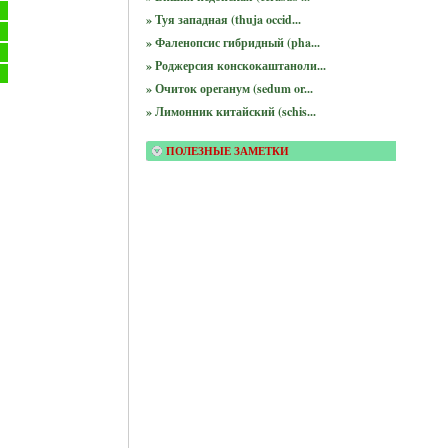
» Туя западная (thuja occid...
» Фаленопсис гибридный (pha...
» Роджерсия конскокаштаноли...
» Очиток ореганум (sedum or...
» Лимонник китайский (schis...
ПОЛЕЗНЫЕ ЗАМЕТКИ