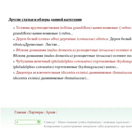
Другие статьи и обзоры данной категории
»
Теллима крупноцветковая (tellima grandiflora) камнеломковые () rubra
grandiflora) камнеломковые () rubra...
»
Дерен белый (cornus alba) деренные (cornaceae) sibirica
: Дерен белый 
sibiricaДревесные: Листве...
»
Яблоня домашняя (malus domestica) розоцветные (rosaceae) осеннее 
Яблоня домашняя (malus domestica) розоцветные (rosaceae) осеннее по
»
Чубушник венечный (philadelphus coronarius) гортензиевые (hydrange
(philadelphus coronarius) гортензиевые (hydrangeaceae) aureus...
»
Дицентра исключительная (dicentra eximia) дымнянковые (fumariacea
(dicentra eximia) дымнянковые (fumariaceae)...
Главная
Партнеры
Архив
|
|
|
Слива.ру : Юкка слоновая (yukka elephantipes ) агавовые (agavaceae) 
Копирование и распостранение материалов сайта разрешается при нали