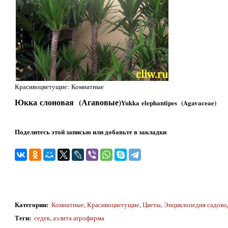
Красивоцветущие: Комнатные
Юкка слоновая (Агавовые)
Yukka elephantipes (Agavaceae)
Поделитесь этой записью или добавьте в закладки
Категории
:
Комнатные
,
Красивоцветущие
,
Цветы
,
Энциклопедия садово
Теги
:
седек
,
аэлита агрофирма