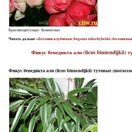
Красивоцветущие: Комнатные
Читать дальше «
Бегония клубневая (begonia tuberhybrida) бегониевые
Фикус бенедикта али (ficus binnendijkii) 
Фикус бенедикта али (ficus binnendijkii) тутовые (moracea