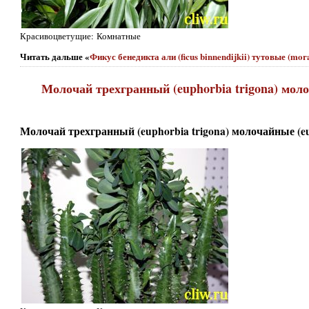
Красивоцветущие: Комнатные
Читать дальше «
Фикус бенедикта али (ficus binnendijkii) тутовые (mo
Молочай трехгранный (euphorbia trigona) моло
Молочай трехгранный (euphorbia trigona) молочайные (eu