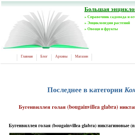
Большая энциклоп
» Справочник садовода и о
» Энциклопедия растений
» Овощи и фрукты
Главная
Блог
Архивы
Магазин
Последнее в категории
Ко
Бугенвиллея голая (bougainvillea glabra) никта
Бугенвиллея голая (bougainvillea glabra) никтагиновые (ni