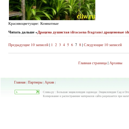
Красивоцветущие: Комнатные
Читать дальше «
Драцена душистая (dracaena fragrans) драценовые (
Предыдущие 10 записей
|
1
2
3
4
5
6
7
8
|
Следующие 10 записей
Главная страница
|
Архивы
Главная
Партнеры
Архив
|
|
|
Слива.ру : Большая энциклопедия садовода: Энциклопедия Сад и Ого
Копирование и распостранение материалов сайта разрешается при нали