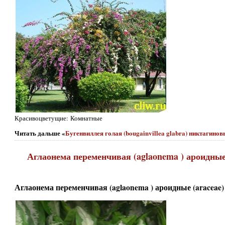
Красивоцветущие: Комнатные
Читать дальше «
Бугенвиллея голая (bougainvillea glabra) никтагинов
Аглаонема переменчивая (aglaonema ) ароидные (
Аглаонема переменчивая (aglaonema ) ароидные (araceae) 