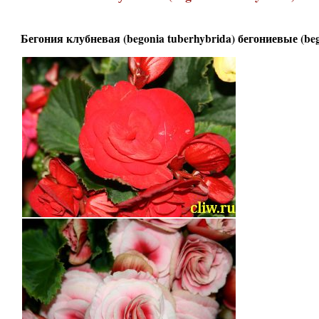
Бегония клубневая (begonia tuberhybrida) бегониевые (beg