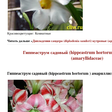
Красивоцветущие: Комнатные
Читать дальше «
Дипладения сандера (dipladenia sanderi) кутровые (a
Гиппеаструм садовый (hippeastrum hortor
(amaryllidaceae)
Гиппеаструм садовый (hippeastrum hortorum ) амариллисо