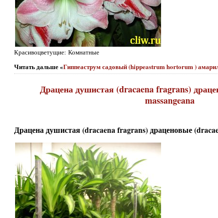
Красивоцветущие: Комнатные
Читать дальше «
Гиппеаструм садовый (hippeastrum hortorum ) амари
Драцена душистая (dracaena fragrans) драце
massangeana
Драцена душистая (dracaena fragrans) драценовые (draca