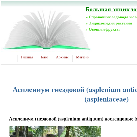
Большая энциклоп
» Справочник садовода и о
» Энциклопедия растений
» Овощи и фрукты
Главная
Блог
Архивы
Магазин
Асплениум гнездовой (asplenium ant
(aspleniaceae)
Асплениум гнездовой (asplenium antiquum) костенцовые (a