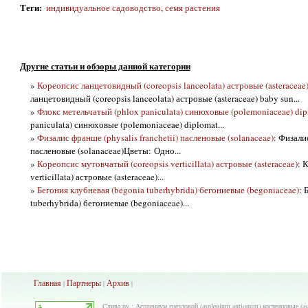
Теги
:
индивидуальное садоводство
,
семя растения
Другие статьи и обзоры данной категории
»
Кореопсис ланцетовидный (coreopsis lanceolata) астровые (asteraceae
ланцетовидный (coreopsis lanceolata) астровые (asteraceae) baby sun...
»
Флокс метельчатый (phlox paniculata) синюховые (polemoniaceae) dip
paniculata) синюховые (polemoniaceae) diplomat...
»
Физалис франше (physalis franchetii) пасленовые (solanaceae)
: Физалис
пасленовые (solanaceae)Цветы: Одно...
»
Кореопсис мутовчатый (coreopsis verticillata) астровые (asteraceae)
: 
verticillata) астровые (asteraceae)...
»
Бегония клубневая (begonia tuberhybrida) бегониевые (begoniaceae)
: 
tuberhybrida) бегониевые (begoniaceae)...
Главная
Партнеры
Архив
|
|
|
Слива.ру : Асплениум гнездовой (asplenium antiquum) костенцовые (as