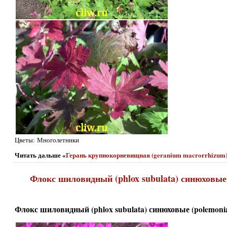
Цветы: Многолетники
Читать дальше «
Герань крупнокорневищная (geranium macrorrhizum) 
Флокс шиловидный (phlox subulata) синюховые 
Флокс шиловидный (phlox subulata) синюховые (polemonia