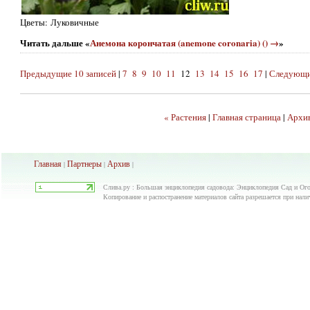
Цветы: Луковичные
Читать дальше «
Анемона корончатая (anemone coronaria) () →
»
Предыдущие 10 записей
|
7
8
9
10
11
12
13
14
15
16
17
|
Следующие
« Растения
|
Главная страница
|
Архи
Главная
Партнеры
Архив
|
|
|
Слива.ру : Большая энциклопедия садовода: Энциклопедия Сад и Ого
Копирование и распостранение материалов сайта разрешается при нали