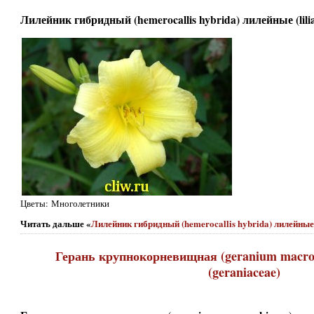
Лилейник гибридный (hemerocallis hybrida) лилейные (liliac
Цветы: Многолетники
Читать дальше «
Лилейник гибридный (hemerocallis hybrida) лилейные (l
Герань крупнокорневищная (geranium macro
(geraniaceae)