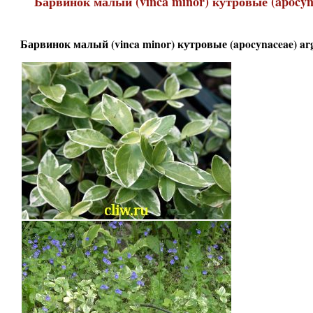
Барвинок малый (vinca minor) кутровые (apocyn
Барвинок малый (vinca minor) кутровые (apocynaceae) ar