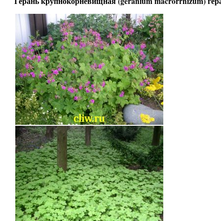
Герань крупнокорневищная (geranium macrorrhizum) гера