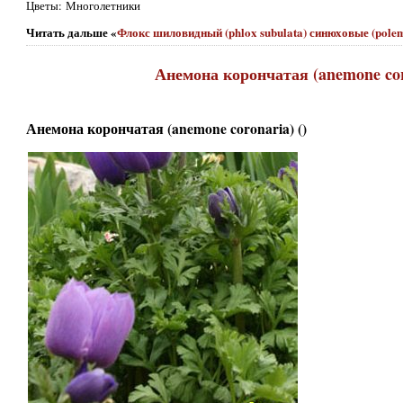
Цветы: Многолетники
Читать дальше «
Флокс шиловидный (phlox subulata) синюховые (pole
Анемона корончатая (anemone coro
Анемона корончатая (anemone coronaria) ()