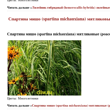
Цветы: Многолетники
Читать дальше «
Лилейник гибридный (hemerocallis hybrida) лилейные (
Спартина мишо (spartina michauxiana) мятликовые
Спартина мишо (spartina michauxiana) мятликовые (poace
Цветы: Многолетники
Читать дальше «
Спартина мишо (spartina michauxiana) мятликовые (