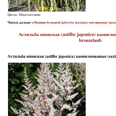
Цветы: Многолетники
Читать дальше «
Манник большой (glyceria maxima) мятликовые (poac
Астильба японская (astilbe japonica) камнело
bronzelaub
Астильба японская (astilbe japonica) камнеломковые (saxi