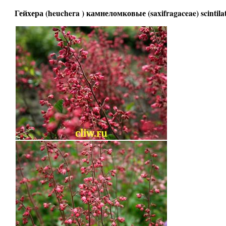
Гейхера (heuchera ) камнеломковые (saxifragaceae) scintila