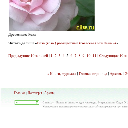
Древесные: Розы
Читать дальше «
Роза (rosa ) розоцветные (rosaceae) new daun →
»
Предыдущие 10 записей
|
1
2
3
4
5
6
7
8
9
10
11
|
Следующие 10 за
« Книги, журналы
|
Главная страница
|
Архивы
|
Э
Главная
Партнеры
Архив
|
|
|
Слива.ру : Большая энциклопедия садовода: Энциклопедия Сад и Ого
Копирование и распостранение материалов сайта разрешается при нали