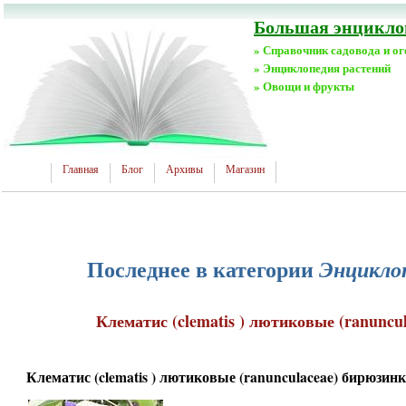
Большая энциклоп
» Справочник садовода и о
» Энциклопедия растений
» Овощи и фрукты
Главная
Блог
Архивы
Магазин
Последнее в категории
Энциклоп
Клематис (clematis ) лютиковые (ranuncu
Клематис (clematis ) лютиковые (ranunculaceae) бирюзинк