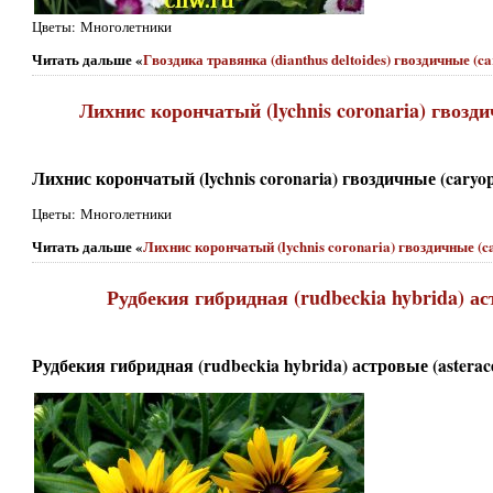
Цветы: Многолетники
Читать дальше «
Гвоздика травянка (dianthus deltoides) гвоздичные (car
Лихнис корончатый (lychnis coronaria) гвозди
Лихнис корончатый (lychnis coronaria) гвоздичные (caryop
Цветы: Многолетники
Читать дальше «
Лихнис корончатый (lychnis coronaria) гвоздичные (c
Рудбекия гибридная (rudbeckia hybrida) ас
Рудбекия гибридная (rudbeckia hybrida) астровые (asterac