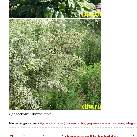
Древесные: Лиственные
Читать дальше «
Дерен белый (cornus alba) деренные (cornaceae) elega
Лилейник гибридный (hemerocallis hybrida) лилейные