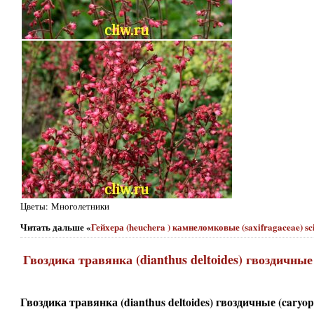
Цветы: Многолетники
Читать дальше «
Гейхера (heuchera ) камнеломковые (saxifragaceae) sci
Гвоздика травянка (dianthus deltoides) гвоздичные (
Гвоздика травянка (dianthus deltoides) гвоздичные (caryophy